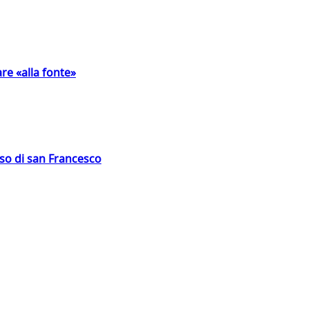
are «alla fonte»
oso di san Francesco