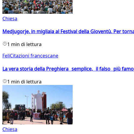
Chiesa
Medjugorje, in migliaia al Festival della Gioventù. Per torn
1 min di lettura
FeliCitazioni francescane
La vera storia della Preghiera semplice, il falso più fam
1 min di lettura
Chiesa