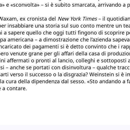
ta» e «sconvolta» – si è subito smarcata, arrivando a 
 Waxam, ex cronista del
New York Times
– il quotidia
 per insabbiare una storia sul suo conto mentre un te
 a sapere quello che oggi tutti fingono di scoprire pe
mpa americana – a dimostrazione che l’azienda sapeva d
o incaricato dei pagamenti si è detto convinto che i ra
ro venute grane per gli affari della casa di produzio
i affermati o pronti al lancio, colleghi e sottoposti 
busi – anche se portati con disinvoltura – qualche trac
i verso il successo o la disgrazia? Weinstein si è imb
nella cura della dipendenza dal sesso. «Sto andando a
e a contare.