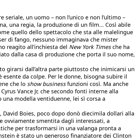
e seriale, un uomo – non l’unico e non l’ultimo –
na, una regia, la produzione di un film... Così abile
come quello dello spettacolo che sta alle malelingue
yser di fango, nessuno immaginava che mister
o reagito all’inchiesta del
New York Times
che ha
ziato dalla casa di produzione che porta il suo nome,
 girarsi dall’altra parte piuttosto che inimicarsi un
è esente da colpe. Per le donne, bisogna subire il
iene che lo
show business
funzioni così. Ma anche
 Cyrus Vance Jr, che secondo fonti interne alla
o una modella ventiduenne, lei sì corsa a
o, David Boies, poco dopo donò diecimila dollari alla
 e ovviamente smentita dagli interessati, a
stiche per trasformarsi in una valanga pronta a
nstein è stato un generoso finanziatore dei Clinton