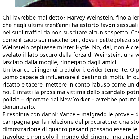
Chi l’avrebbe mai detto? Harvey Weinstein, fino a i
che negli ultimi trent’anni ha estorto favori sessuali
nei suoi traffici da non suscitare alcun sospetto. C
come il cacio sui maccheroni, dove i pettegolezzi 
Weinstein ospitasse mister Hyde. No, dai, non è cred
svelato il lato oscuro della forza di Weinstein, una
lasciato dalla moglie, rinnegato dagli amici.
Un branco di ingenui creduloni, evidentemente. O più
uomo capace di influenzare il destino di molti. In q
ricatto e tacere, mettere in conto l’abuso come un d
no. E infatti la prossima vittima dello scandalo pot
polizia – riportate dal New Yorker – avrebbe potuto
denunciarlo.
E respinta con danni: Vance – malgrado le prove – de
campagna per la rielezione del procuratore: una sto
dimostrazione di quanto pesanti possano essere le i
travolgere non solo il mondo del cinema, ma anche se