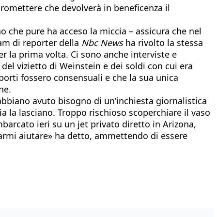
promettere che devolverà in beneficenza il
no che pure ha acceso la miccia – assicura che nel
am di reporter della
Nbc News
ha rivolto la stessa
r la prima volta. Ci sono anche interviste e
el vizietto di Weinstein e dei soldi con cui era
pporti fossero consensuali e che la sua unica
ne.
abbiano avuto bisogno di un’inchiesta giornalistica
cia la lasciano. Troppo rischioso scoperchiare il vaso
arcato ieri su un jet privato diretto in Arizona,
 farmi aiutare» ha detto, ammettendo di essere