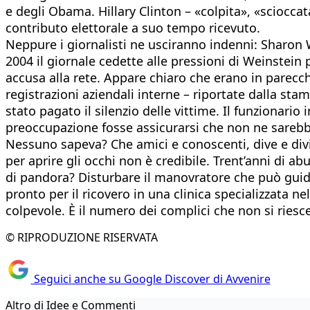
e degli Obama. Hillary Clinton – «colpita», «sciocca
contributo elettorale a suo tempo ricevuto.
Neppure i giornalisti ne usciranno indenni: Sharon
2004 il giornale cedette alle pressioni di Weinstein
accusa alla rete. Appare chiaro che erano in parecchi
registrazioni aziendali interne – riportate dalla sta
stato pagato il silenzio delle vittime. Il funzionari
preoccupazione fosse assicurarsi che non ne sarebbe
Nessuno sapeva? Che amici e conoscenti, dive e divin
per aprire gli occhi non è credibile. Trent’anni di a
di pandora? Disturbare il manovratore che può guidart
pronto per il ricovero in una clinica specializzata 
colpevole. È il numero dei complici che non si riesc
© RIPRODUZIONE RISERVATA
Seguici anche su Google Discover di Avvenire
Altro di Idee e Commenti