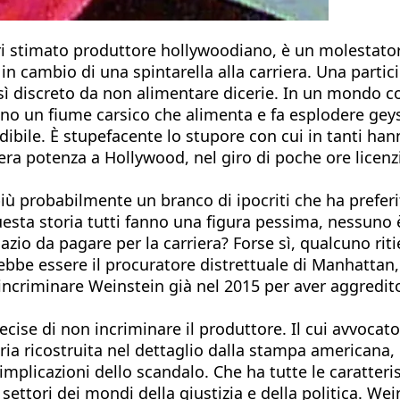
eri stimato produttore hollywoodiano, è un molestator
 in cambio di una spintarella alla carriera. Una partici
osì discreto da non alimentare dicerie. In un mondo 
sono un fiume carsico che alimenta e fa esplodere ge
ibile. È stupefacente lo stupore con cui in tanti hann
 vera potenza a Hollywood, nel giro di poche ore licen
 probabilmente un branco di ipocriti che ha preferito
uesta storia tutti fanno una figura pessima, nessuno 
azio da pagare per la carriera? Forse sì, qualcuno rit
rebbe essere il procuratore distrettuale di Manhattan,
 incriminare Weinstein già nel 2015 per aver aggredit
cise di non incriminare il produttore. Il cui avvocat
ria ricostruita nel dettaglio dalla stampa americana,
mplicazioni dello scandalo. Che ha tutte le caratteri
ttori dei mondi della giustizia e della politica. Wei