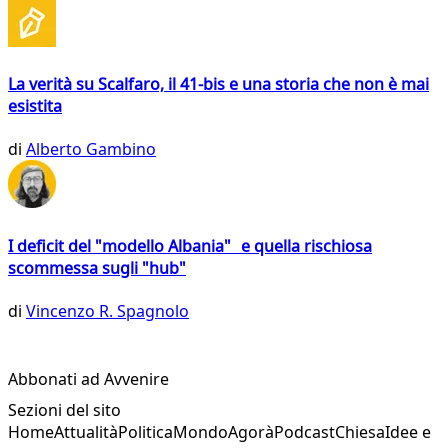
La verità su Scalfaro, il 41-bis e una storia che non è mai
esistita
di
Alberto Gambino
I deficit del "modello Albania" e quella rischiosa
scommessa sugli "hub"
di
Vincenzo R. Spagnolo
Abbonati ad Avvenire
Sezioni del sito
Home
Attualità
Politica
Mondo
Agorà
Podcast
Chiesa
Idee e