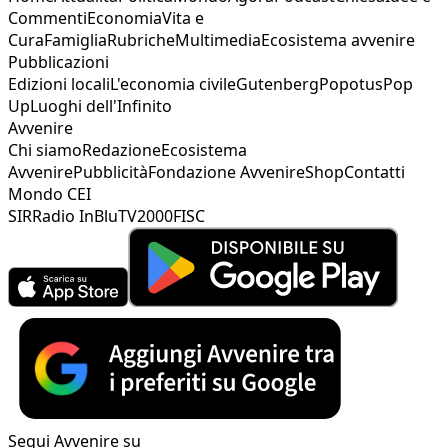
Commenti
Economia
Vita e
Cura
Famiglia
Rubriche
Multimedia
Ecosistema avvenire
Pubblicazioni
Edizioni locali
L'economia civile
Gutenberg
Popotus
Pop
Up
Luoghi dell'Infinito
Avvenire
Chi siamo
Redazione
Ecosistema
Avvenire
Pubblicità
Fondazione Avvenire
Shop
Contatti
Mondo CEI
SIR
Radio InBlu
TV2000
FISC
Segui Avvenire su