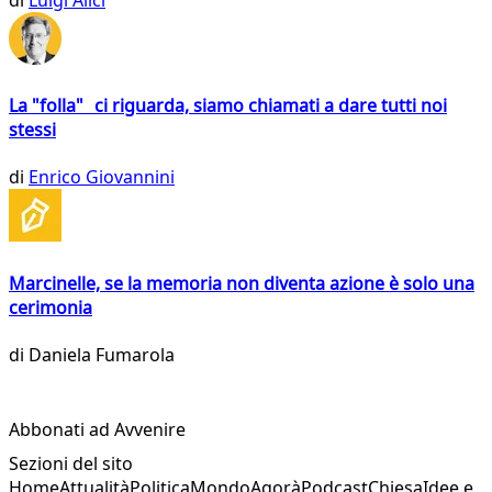
La "folla" ci riguarda, siamo chiamati a dare tutti noi
stessi
di
Enrico Giovannini
Marcinelle, se la memoria non diventa azione è solo una
cerimonia
di
Daniela Fumarola
Abbonati ad Avvenire
Sezioni del sito
Home
Attualità
Politica
Mondo
Agorà
Podcast
Chiesa
Idee e