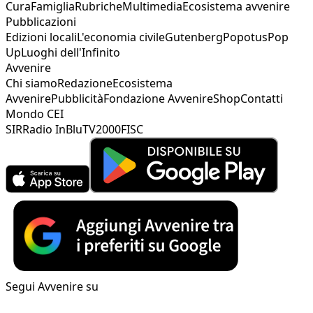
Cura
Famiglia
Rubriche
Multimedia
Ecosistema avvenire
Pubblicazioni
Edizioni locali
L'economia civile
Gutenberg
Popotus
Pop
Up
Luoghi dell'Infinito
Avvenire
Chi siamo
Redazione
Ecosistema
Avvenire
Pubblicità
Fondazione Avvenire
Shop
Contatti
Mondo CEI
SIR
Radio InBlu
TV2000
FISC
Segui Avvenire su