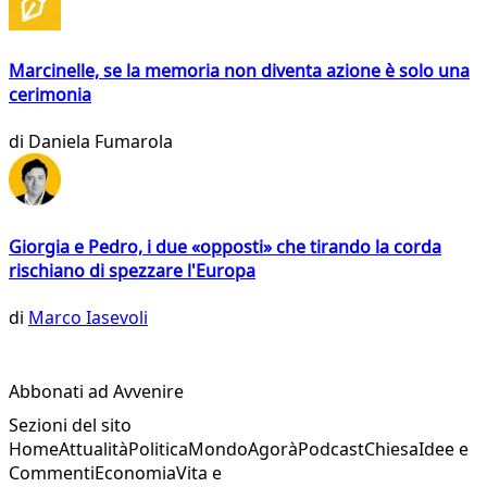
Marcinelle, se la memoria non diventa azione è solo una
cerimonia
di
Daniela Fumarola
Giorgia e Pedro, i due «opposti» che tirando la corda
rischiano di spezzare l'Europa
di
Marco Iasevoli
Abbonati ad Avvenire
Sezioni del sito
Home
Attualità
Politica
Mondo
Agorà
Podcast
Chiesa
Idee e
Commenti
Economia
Vita e