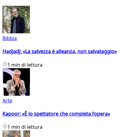
Bibbia
Hadjadj: «La salvezza è alleanza, non salvataggio»
1 min di lettura
Arte
Kapoor: «È lo spettatore che completa l’opera»
1 min di lettura