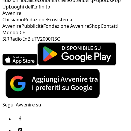
Edizioni locali
L'economia civile
Gutenberg
Popotus
Pop
Up
Luoghi dell'Infinito
Avvenire
Chi siamo
Redazione
Ecosistema
Avvenire
Pubblicità
Fondazione Avvenire
Shop
Contatti
Mondo CEI
SIR
Radio InBlu
TV2000
FISC
Segui Avvenire su