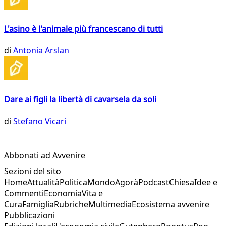
L'asino è l'animale più francescano di tutti
di
Antonia Arslan
Dare ai figli la libertà di cavarsela da soli
di
Stefano Vicari
Abbonati ad Avvenire
Sezioni del sito
Home
Attualità
Politica
Mondo
Agorà
Podcast
Chiesa
Idee e
Commenti
Economia
Vita e
Cura
Famiglia
Rubriche
Multimedia
Ecosistema avvenire
Pubblicazioni