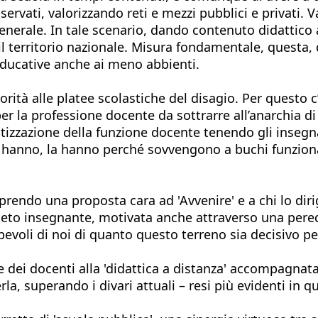
servati, valorizzando reti e mezzi pubblici e privati.
generale. In tale scenario, dando contenuto didattico
 territorio nazionale. Misura fondamentale, questa, d
educative anche ai meno abbienti.
ità alle platee scolastiche del disagio. Per questo 
per la professione docente da sottrarre all’anarchia
atizzazione della funzione docente tenendo gli insegna
la hanno, la hanno perché sovvengono a buchi funziona
iprendo una proposta cara ad 'Avvenire' e a chi lo dir
l ceto insegnante, motivata anche attraverso una pe
pevoli di noi di quanto questo terreno sia decisivo per
ne dei docenti alla 'didattica a distanza' accompagnat
a, superando i divari attuali – resi più evidenti in qu