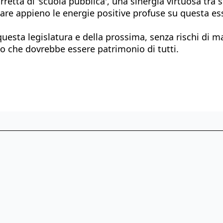
etta di 'scuola pubblica', una sinergia virtuosa tra s
e appieno le energie positive profuse su questa esse
uesta legislatura e della prossima, senza rischi di m
o che dovrebbe essere patrimonio di tutti.