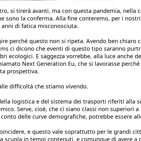
altro, si tirerà avanti, ma con questa pandemia, nella 
e ne sono la conferma. Alla fine conteremo, per i nostr
 anni di fatica misconosciuta.
re perché questo non si ripeta. Avendo ben chiaro ch
ll’Oms ci dicono che eventi di questo tipo saranno pur
i ecologici. E saggezza vorrebbe, alla luce anche del
chiamato Next Generation Eu, che si lavorasse perché
sta prospettiva.
lle difficoltà che stiamo vivendo.
la logistica e del sistema dei trasporti riferiti alla 
ico. Serve, cioè, che ci siano classi non superiori a
 conto delle curve demografiche, potrebbe essere alle
oincidere, e questo vale soprattutto per le grandi citt
i a scuola in tempi contenuti, e comunque di avere a d