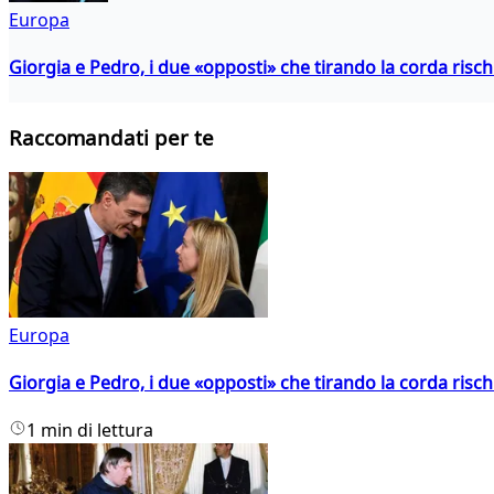
Europa
Giorgia e Pedro, i due «opposti» che tirando la corda risc
Raccomandati per te
Europa
Giorgia e Pedro, i due «opposti» che tirando la corda risc
1 min di lettura