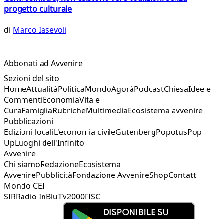
progetto culturale
di
Marco Iasevoli
Abbonati ad Avvenire
Sezioni del sito
Home
Attualità
Politica
Mondo
Agorà
Podcast
Chiesa
Idee e
Commenti
Economia
Vita e
Cura
Famiglia
Rubriche
Multimedia
Ecosistema avvenire
Pubblicazioni
Edizioni locali
L'economia civile
Gutenberg
Popotus
Pop
Up
Luoghi dell'Infinito
Avvenire
Chi siamo
Redazione
Ecosistema
Avvenire
Pubblicità
Fondazione Avvenire
Shop
Contatti
Mondo CEI
SIR
Radio InBlu
TV2000
FISC