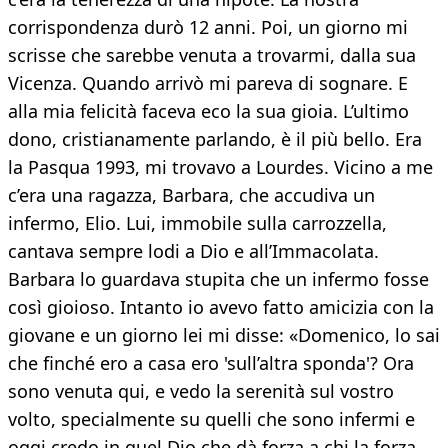
corrispondenza durò 12 anni. Poi, un giorno mi
scrisse che sarebbe venuta a trovarmi, dalla sua
Vicenza. Quando arrivò mi pareva di sognare. E
alla mia felicità faceva eco la sua gioia. L’ultimo
dono, cristianamente parlando, è il più bello. Era
la Pasqua 1993, mi trovavo a Lourdes. Vicino a me
c’era una ragazza, Barbara, che accudiva un
infermo, Elio. Lui, immobile sulla carrozzella,
cantava sempre lodi a Dio e all’Immacolata.
Barbara lo guardava stupita che un infermo fosse
così gioioso. Intanto io avevo fatto amicizia con la
giovane e un giorno lei mi disse: «Domenico, lo sai
che finché ero a casa ero 'sull’altra sponda'? Ora
sono venuta qui, e vedo la serenità sul vostro
volto, specialmente su quelli che sono infermi e
oggi credo in quel Dio che dà forza a chi la forza