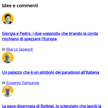
Idee e commenti
Giorgia e Pedro, i due «opposti» che tirando la corda
rischiano di spezzare l'Europa
di
Marco Iasevoli
Un palazzo che è un simbolo dei paradossi all'italiana
di
Eugenio Fatigante
La pace disarmata di Rotblat, lo scienziato che lasciò la