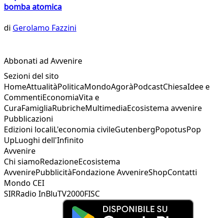
bomba atomica
di
Gerolamo Fazzini
Abbonati ad Avvenire
Sezioni del sito
Home
Attualità
Politica
Mondo
Agorà
Podcast
Chiesa
Idee e
Commenti
Economia
Vita e
Cura
Famiglia
Rubriche
Multimedia
Ecosistema avvenire
Pubblicazioni
Edizioni locali
L'economia civile
Gutenberg
Popotus
Pop
Up
Luoghi dell'Infinito
Avvenire
Chi siamo
Redazione
Ecosistema
Avvenire
Pubblicità
Fondazione Avvenire
Shop
Contatti
Mondo CEI
SIR
Radio InBlu
TV2000
FISC