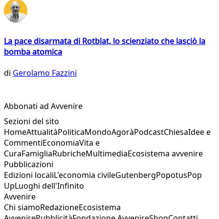
La pace disarmata di Rotblat, lo scienziato che lasciò la
bomba atomica
di
Gerolamo Fazzini
Abbonati ad Avvenire
Sezioni del sito
Home
Attualità
Politica
Mondo
Agorà
Podcast
Chiesa
Idee e
Commenti
Economia
Vita e
Cura
Famiglia
Rubriche
Multimedia
Ecosistema avvenire
Pubblicazioni
Edizioni locali
L'economia civile
Gutenberg
Popotus
Pop
Up
Luoghi dell'Infinito
Avvenire
Chi siamo
Redazione
Ecosistema
Avvenire
Pubblicità
Fondazione Avvenire
Shop
Contatti