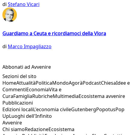
di
Stefano Vicari
Guardiamo a Ceuta e ricordiamoci della Vlora
di
Marco Impagliazzo
Abbonati ad Avvenire
Sezioni del sito
Home
Attualità
Politica
Mondo
Agorà
Podcast
Chiesa
Idee e
Commenti
Economia
Vita e
Cura
Famiglia
Rubriche
Multimedia
Ecosistema avvenire
Pubblicazioni
Edizioni locali
L'economia civile
Gutenberg
Popotus
Pop
Up
Luoghi dell'Infinito
Avvenire
Chi siamo
Redazione
Ecosistema