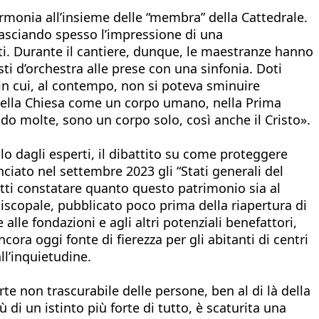
armonia all’insieme delle “membra” della Cattedrale.
 lasciando spesso l’impressione di una
ti. Durante il cantiere, dunque, le maestranze hanno
ti d’orchestra alle prese con una sinfonia. Doti
 in cui, al contempo, non si poteva sminuire
 della Chiesa come un corpo umano, nella Prima
do molte, sono un corpo solo, così anche il Cristo».
lo dagli esperti, il dibattito su come proteggere
nciato nel settembre 2023 gli “Stati generali del
tutti constatare quanto questo patrimonio sia al
iscopale, pubblicato poco prima della riapertura di
lle fondazioni e agli altri potenziali benefattori,
cora oggi fonte di fierezza per gli abitanti di centri
l’inquietudine.
te non trascurabile delle persone, ben al di là della
 di un istinto più forte di tutto, è scaturita una