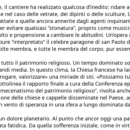
 il cantiere ha realizzato qualcosa d’inedito: ridare 
 nel caso delle vetrate, dei dipinti o delle sculture,
ttate e quelle ancora annerite dagli agenti inquinan
r evitare qualsiasi “stonatura”, proprio come musicis
colto e propensione a cambiare le abitudini. Un’opera
pure “interpretato” il celebre paragone di san Paolo
molte membra, e tutte le membra del corpo, pur essen
su tutto il patrimonio religioso. Un tempo dominato so
randi media. In questo clima, la Chiesa francese ha la
rrogare, valorizzare» una miriade di siti. «Possiamo 
tolinea il rapporto finale a cura della Conferenza ep
 mecenatismo del patrimonio religioso”, rivolta anche a
azione delle chiese e cappelle disseminate nel Paese, an
 vento di speranza in una sfera a lungo dominata dal
 un dolore planetario. Al punto che ancor oggi una par
a fatidica. Da quella sofferenza iniziale, come in virtù