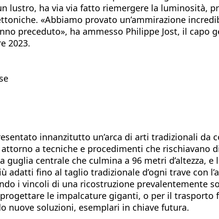
n lustro, ha via via fatto riemergere la luminosità, p
itettoniche. «Abbiamo provato un’ammirazione incredibi
hanno preceduto», ha ammesso Philippe Jost, il capo g
re 2023.
ese
ntato innanzitutto un’arca di arti tradizionali da c
 attorno a tecniche e procedimenti che rischiavano di
a guglia centrale che culmina a 96 metri d’altezza, e l
iù adatti fino al taglio tradizionale d’ogni trave con 
ando i vincoli di una ricostruzione prevalentemente 
progettare le impalcature giganti, o per il trasporto 
 nuove soluzioni, esemplari in chiave futura.