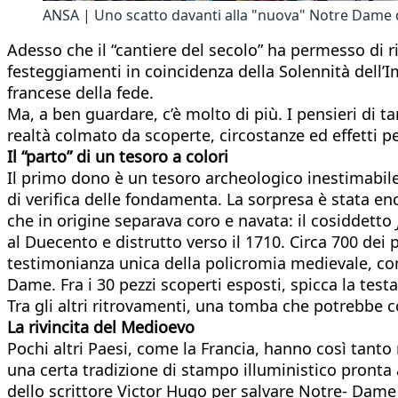
ANSA | Uno scatto davanti alla "nuova" Notre Dame d
Adesso che il “cantiere del secolo” ha permesso di ri
festeggiamenti in coincidenza della Solennità dell’I
francese della fede.
Ma, a ben guardare, c’è molto di più. I pensieri di t
realtà colmato da scoperte, circostanze ed effetti 
Il “parto” di un tesoro a colori
Il primo dono è un tesoro archeologico inestimabile.
di verifica delle fondamenta. La sorpresa è stata eno
che in origine separava coro e navata: il cosiddetto
al Duecento e distrutto verso il 1710. Circa 700 dei p
testimonianza unica della policromia medievale, com
Dame. Fra i 30 pezzi scoperti esposti, spicca la testa
Tra gli altri ritrovamenti, una tomba che potrebbe c
La rivincita del Medioevo
Pochi altri Paesi, come la Francia, hanno così tanto
una certa tradizione di stampo illuministico pronta
dello scrittore Victor Hugo per salvare Notre- Dame 