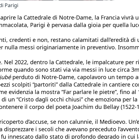
i Parigi
aprire la Cattedrale di Notre-Dame, la Francia vivrà u
mmacolata, Parigi è pervasa dalla gioia per quella luc
anti, credenti e non, restano calamitati dall’eredità d
per nulla messi originariamente in preventivo. Insomm
 Nel 2022, dentro la Cattedrale, le impalcature per ri
rme quando sono stati via via messi in luce circa 3mil
jubé
perduto di Notre-Dame, capolavoro un tempo am
ezzi scolpiti “partoriti” dalla Cattedrale in cantiere
e evidenzia la mostra “Far parlare le pietre”, fino a
 di un “Cristo dagli occhi chiusi” che emoziona per la 
ontenere il corpo del poeta Joachim du Bellay (1522-1
 ricoperto d’accuse, se non calunnie, il Medioevo. Un’
 a disprezzare i secoli che avevano preceduto l’avven
fu innescato dallo stato di profondo degrado in cui la