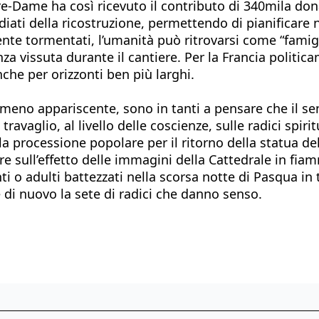
re-Dame ha così ricevuto il contributo di 340mila dona
iati della ricostruzione, permettendo di pianificare n
e tormentati, l’umanità può ritrovarsi come “famiglia
anza vissuta durante il cantiere. Per la Francia politica
che per orizzonti ben più larghi.
 meno appariscente, sono in tanti a pensare che il se
vaglio, al livello delle coscienze, sulle radici spirit
lla processione popolare per il ritorno della statua
re sull’effetto delle immagini della Cattedrale in fiam
 o adulti battezzati nella scorsa notte di Pasqua in 
 di nuovo la sete di radici che danno senso.