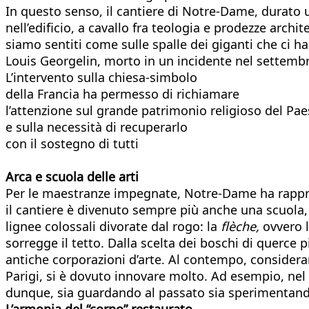
In questo senso, il cantiere di Notre-Dame, durato u
nell’edificio, a cavallo fra teologia e prodezze arch
siamo sentiti come sulle spalle dei giganti che ci 
Louis Georgelin, morto in un incidente nel settemb
L’intervento sulla chiesa-simbolo
della Francia ha permesso di richiamare
l’attenzione sul grande patrimonio religioso del Pa
e sulla necessità di recuperarlo
con il sostegno di tutti
Arca e scuola delle arti
Per le maestranze impegnate, Notre-Dame ha rapprese
il cantiere è divenuto sempre più anche una scuola,
lignee colossali divorate dal rogo: la
flèche,
ovvero l
sorregge il tetto. Dalla scelta dei boschi di querce p
antiche corporazioni d’arte. Al contempo, consider
Parigi, si è dovuto innovare molto. Ad esempio, nel 
dunque, sia guardando al passato sia sperimentando
L’armonia del “corpo” restaurato