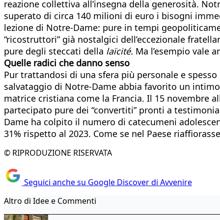
reazione collettiva all’insegna della generosità. Not
superato di circa 140 milioni di euro i bisogni immed
lezione di Notre-Dame: pure in tempi geopoliticament
“ricostruttori” già nostalgici dell’eccezionale fratell
pure degli steccati della
laïcité.
Ma l’esempio vale an
Quelle radici che danno senso
Pur trattandosi di una sfera più personale e spesso
salvataggio di Notre-Dame abbia favorito un intimo tra
matrice cristiana come la Francia. Il 15 novembre a
partecipato pure dei “convertiti” pronti a testimonia
Dame ha colpito il numero di catecumeni adolescenti
31% rispetto al 2023. Come se nel Paese riaffiorasse
© RIPRODUZIONE RISERVATA
Seguici anche su Google Discover di Avvenire
Altro di Idee e Commenti