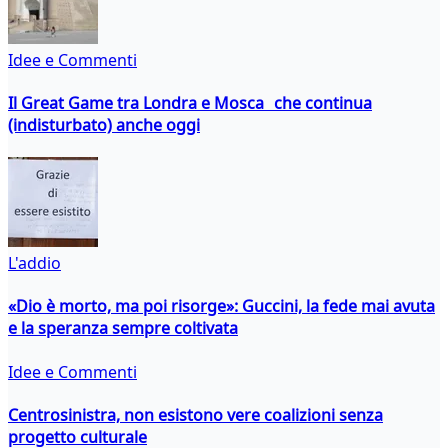
Idee e Commenti
Il Great Game tra Londra e Mosca che continua
(indisturbato) anche oggi
L'addio
«Dio è morto, ma poi risorge»: Guccini, la fede mai avuta
e la speranza sempre coltivata
Idee e Commenti
Centrosinistra, non esistono vere coalizioni senza
progetto culturale