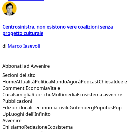
Centrosinistra, non esistono vere coalizioni senza
progetto culturale
di
Marco Iasevoli
Abbonati ad Avvenire
Sezioni del sito
Home
Attualità
Politica
Mondo
Agorà
Podcast
Chiesa
Idee e
Commenti
Economia
Vita e
Cura
Famiglia
Rubriche
Multimedia
Ecosistema avvenire
Pubblicazioni
Edizioni locali
L'economia civile
Gutenberg
Popotus
Pop
Up
Luoghi dell'Infinito
Avvenire
Chi siamo
Redazione
Ecosistema