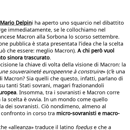
 Mario Delpin
i ha aperto uno squarcio nel dibattito
merge immediatamente, se le collochiamo nel
francese Macron alla Sorbona lo scorso settembre.
ne pubblica è stata presentata l’idea che la scelta
 può che essere: meglio Macron).
A chi però vuol
nto sinora trascurato
.
cisione la chiave di volta della visione di Macron: la
a une souveraineté europeenne à construire
» (c’è una
i Macron? Sia quelli che questo, infatti, parlano di
u tanti Stati sovrani, magari frazionandoli
europea
. Insomma, tra i sovranisti e Macron corre
on la scelta è ovvia. In un mondo come quello
ella dei sovranisti. Ciò nondimeno, almeno al
 confronto in corso tra
micro-sovranisti e macro-
 che «alleanza» traduce il latino
foedus
e che a