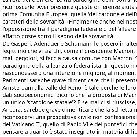
riconoscerle. Aver presente queste differenze aiuta 
prima Comunità Europea, quella 'del carbone e dell’
caratteri della sovranità. (Finalmente anche nel nos
l’opposizione tra il paradigma federale o dell’allean
affatto poste sotto il segno della sovranità.
De Gasperi, Adenauer e Schumann le posero in alter
legittimo che vi sia chi, come il presidente Macron, 
mali peggiori, si faccia causa comune con Macron. S
paradigma della alleanza o federalista. In questo m
nascondessero una intenzione migliore, al momento 
Parimenti sarebbe grave dimenticare che il presente
Amsterdam alla valle del Reno, è tale perché le loro i
dati socioeconomici dicono che la proposta di Macro
un unico 'scatolone statale'? E se mai ci si riuscisse
Ancora, sarebbe grave dimenticare che la schietta m
riconoscervi una prospettiva civile non confessional
del Vaticano II, quello di Paolo VI e dei pontefici c
pensare a quanto è stato insegnato in materia di libe