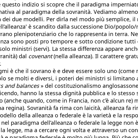
e questo indizio si scopre che il paradigma impernia
rnativa al paradigma della sovranità. Vediamo almeno
dei due modelli. Per dirla nel modo più semplice, il 
ll’alleanza' è scandito dalla successione Dio/popolo/
ovrano plenipotenziario che lo rappresenta in terra. N
anza sono posti pro tempore e sotto condizione tutti
olo ministri (servi). La stessa differenza appare anche
ranità) dal
covenant
(nella alleanza). Il carattere grat
.
gmi è che il sovrano è e deve essere solo uno (come 
olo se molti e diversi, i poteri dei ministri si limitano
s and balances
» del costituzionalismo anglosassone).
dicendo, hanno la stessa dignità pubblica e lo stesso st
(anche quando, come in Francia, non c’è alcun re) men
 regina). Sovranità fa rima con laicità, alleanza fa r
modello della alleanza o federale è la varietà e la resp
 nel paradigma dell’alleanza o federale la legge non è
 la legge, ma a cercare ogni volta e attraverso un confr
tà e paradigma federale è molto più lunga. Più che com