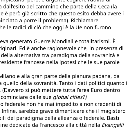
à dall’esito del cammino che parte della Ceca (la
e è però già scritto che questo esito debba avere i
minciato a porre il problema). Richiamare
he le radici di ciò che oggi è la Ue non furono
eva generato Guerre Mondiali e totalitarismi. È
riginari. Ed è anche ragionevole che, in presenza di
della alternativa tra paradigma della sovranità e
esidente francese nella ipotesi che le sue parole
Milano e alla gran parte della pianura padana, da
quello della sovranità. Tanto i dati politici quanto i
 (Davvero si può mettere tutta l’area Euro dentro
 a cominciare dalle sue
global cities?).
 o federale non ha mai impedito a non credenti di
i. Infine, sarebbe grave dimenticare che il magistero
bili del paradigma della alleanza o federale. Basti
gine dedicate da Francesco alla città nella
Evangelii