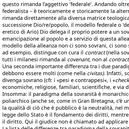
questo rimanda l’aggettivo 'federale'. Andando oltr
federalista – è teoricamente e storicamente la alte
rimanda direttamente alla diversa matrice teologica 
successione Dio/re/popolo, il modello federale o 'de
eretico di Ario) Dio delega il proprio potere a un s
emancipazione al popolo e a servizio di questa alle
modello della alleanza non ci sono sovrani, ci sono s
ad esempio, distingue con cura il
contract
(nella sov
tutti i milanesi rimanda al
covenant,
non al
contract
Una seconda importante differenza tra i due paradi
debbono essere molti (come nella
civitas).
Infatti, s
divenga sovrano (cfr. i «pesi e contrappesi«, i «
check
economiche, religiose, familiari, scientifiche, e via 
Insomma: il paradigma della sovranità è monarchico 
poliarchico (anche se, come in Gran Bretagna, c’è una
la qualità di ciò che è pubblico è la neutralità, nel 
legge dello Stato è il fondamento dei diritti, mentre
il diritto. Qui il giudice non è chiamato ad applicare
La lista delle differenze tra paradigma della sovrani