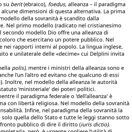
to su
berit
(ebraico),
foedus,
alleanza – il paradigma
 alcune dimensioni di questa alternativa. La prima
modello della sovranità è scandito dalla
re. Nel primo modello (radicato nel cristianesimo
el secondo modello Dio offre una alleanza di
 coloro che esercitano un potere pubblico. Nel
 nei rapporti interni al popolo. La lingua inglese,
uito e unilaterale delle «decime» cui Delplini invita
nella
polis),
mentre i ministri della alleanza sono e
 anche l’un l’altro ed evitano che qualcuno di essi
 Inoltre, nel modello della alleanza le autorità
atuto 'ministeriale' dei poteri politici.
tre il paradigma federale o 'dell’alleanza' è
ima con libertà religiosa. Nel modello della sovranità
onsabilità. Infine, nel paradigma della sovranità la
 solo quella dello Stato e tutte le leggi stanno sotto
onto pubblico di dire il diritto (
iuris dictio).
pletarla, però, è urgente cogliere l’utilità di