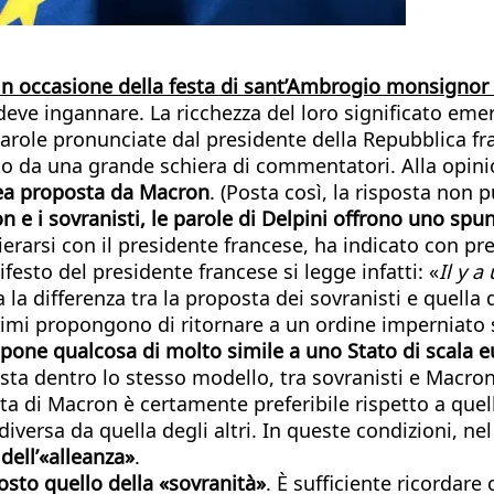
in occasione della festa di sant’Ambrogio monsignor
 deve ingannare. La ricchezza del loro significato e
e parole pronunciate dal presidente della Repubblica 
to da una grande schiera di commentatori. Alla opinio
inea proposta da Macron
. (Posta così, la risposta non
n e i sovranisti, le parole di Delpini offrono uno spu
ierarsi con il presidente francese, ha indicato con pre
festo del presidente francese si legge infatti: «
Il y 
la differenza tra la proposta dei sovranisti e quella d
primi propongono di ritornare a un ordine imperniato s
pone qualcosa di molto simile a uno Stato di scala 
resta dentro lo stesso modello, tra sovranisti e Macr
posta di Macron è certamente preferibile rispetto a qu
ersa da quella degli altri. In queste condizioni, nel
dell’«alleanza»
.
to quello della «sovranità»
. È sufficiente ricordare