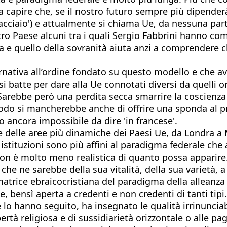
a capire che, se il nostro futuro sempre più dipender
acciaio') e attualmente si chiama Ue, da nessuna part
tro Paese alcuni tra i quali Sergio Fabbrini hanno co
za e quello della sovranità aiuta anzi a comprendere c
nativa all’ordine fondato su questo modello e che av
si batte per dare alla Ue connotati diversi da quelli o
arebbe però una perdita secca smarrire la coscienza 
odo si mancherebbe anche di offrire una sponda al pr
ancora impossibile da dire 'in francese'.
 delle aree più dinamiche dei Paesi Ue, da Londra a 
stituzioni sono più affini al paradigma federale che a 
n è molto meno realistica di quanto possa apparire.
, che ne sarebbe della sua vitalità, della sua varietà,
atrice ebraicocristiana del paradigma della alleanza
e, bensì aperta a credenti e non credenti di tanti tip
he lo hanno seguito, ha insegnato le qualità irrinuncia
rtà religiosa e di sussidiarietà orizzontale o alle pa