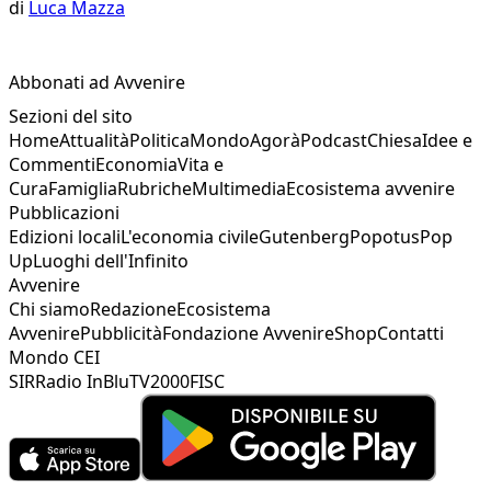
di
Luca Mazza
Abbonati ad Avvenire
Sezioni del sito
Home
Attualità
Politica
Mondo
Agorà
Podcast
Chiesa
Idee e
Commenti
Economia
Vita e
Cura
Famiglia
Rubriche
Multimedia
Ecosistema avvenire
Pubblicazioni
Edizioni locali
L'economia civile
Gutenberg
Popotus
Pop
Up
Luoghi dell'Infinito
Avvenire
Chi siamo
Redazione
Ecosistema
Avvenire
Pubblicità
Fondazione Avvenire
Shop
Contatti
Mondo CEI
SIR
Radio InBlu
TV2000
FISC