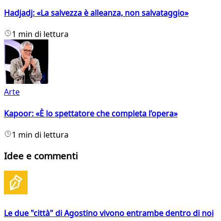
Hadjadj: «La salvezza è alleanza, non salvataggio»
1 min di lettura
Arte
Kapoor: «È lo spettatore che completa l’opera»
1 min di lettura
Idee e commenti
Le due "città" di Agostino vivono entrambe dentro di noi