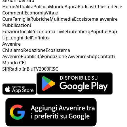
Sezioni del sito
Home
Attualità
Politica
Mondo
Agorà
Podcast
Chiesa
Idee e
Commenti
Economia
Vita e
Cura
Famiglia
Rubriche
Multimedia
Ecosistema avvenire
Pubblicazioni
Edizioni locali
L'economia civile
Gutenberg
Popotus
Pop
Up
Luoghi dell'Infinito
Avvenire
Chi siamo
Redazione
Ecosistema
Avvenire
Pubblicità
Fondazione Avvenire
Shop
Contatti
Mondo CEI
SIR
Radio InBlu
TV2000
FISC