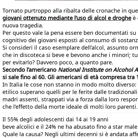
Tornato purtroppo alla ribalta delle cronache in que
giovani ottenuto mediante l’uso di alcol e droghe
è 
nuova tragedia.
Per questo vale la pena essere ben documentati su al
cognitivo dei giovani esposti al consumo di sostanz
Si consideri il caso esemplare dell’alcol, assunto o
che in discoteca si beve e bevono anche i minori; tut
per evitarlo? Davvero poco, a quanto pare.
Secondo l’americano
National Institute on Alcohol
si sale fino al 60. Gli americani di età compresa tra 
In Italia le cose non stanno in modo molto diverso: 
etilico superano quelli per le ferite dalle tradizion
madri assenti, strappati via a forza dalla loro respon
che l’effetto della morte ideale di molti loro parenti.
Il 55% degli adolescenti dai 14 ai 19 anni
beve alcolici e il 24% ne ha abusato fino a star male
Quale la causa? Negli ultimi decenni si è andata af