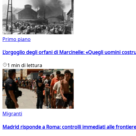
Primo piano
L’orgoglio degli orfani di Marcinelle: «Quegli uomini costr
1 min di lettura
Migranti
Madrid risponde a Roma: controlli immediati alle frontiere p