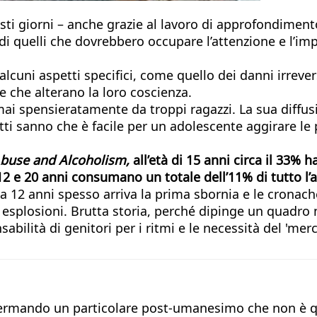
sti giorni – anche grazie al lavoro di approfondimento
di quelli che dovrebbero occupare l’attenzione e l’imp
cuni aspetti specifici, come quello dei danni irrever
e che alterano la loro coscienza.
rmai spensieratamente da troppi ragazzi. La sua diffus
ti sanno che è facile per un adolescente aggirare le pr
 Abuse and Alcoholism,
all’età di 15 anni circa il 33%
12 e 20 anni consumano un totale dell’11% di tutto l’al
a 12 anni spesso arriva la prima sbornia e le cronac
ali esplosioni. Brutta storia, perché dipinge un quadro
sabilità di genitori per i ritmi e le necessità del 'me
fermando un particolare post-umanesimo che non è que