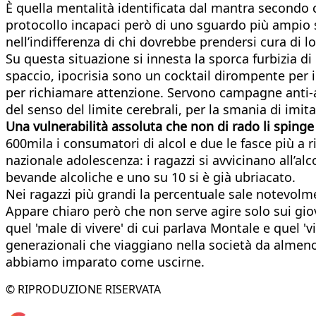
È quella mentalità identificata dal mantra secondo 
protocollo incapaci però di uno sguardo più ampio su
nell’indifferenza di chi dovrebbe prendersi cura di lo
Su questa situazione si innesta la sporca furbizia di
spaccio, ipocrisia sono un cocktail dirompente per i 
per richiamare attenzione. Servono campagne anti-alc
del senso del limite cerebrali, per la smania di imita
Una vulnerabilità assoluta che non di rado li spinge 
600mila i consumatori di alcol e due le fasce più a r
nazionale adolescenza: i ragazzi si avvicinano all’al
bevande alcoliche e uno su 10 si è già ubriacato.
Nei ragazzi più grandi la percentuale sale notevolmen
Appare chiaro però che non serve agire solo sui giova
quel 'male di vivere' di cui parlava Montale e quel '
generazionali che viaggiano nella società da almeno
abbiamo imparato come uscirne.
© RIPRODUZIONE RISERVATA