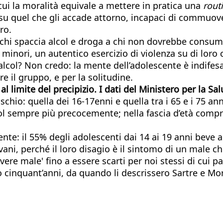
cui la moralità equivale a mettere in pratica una
rout
 quel che gli accade attorno, incapaci di commuoversi
ro.
 chi spaccia alcol e droga a chi non dovrebbe consumar
minori, un autentico esercizio di violenza su di loro c
ol? Non credo: la mente dell’adolescente è indifesa p
re il gruppo, e per la solitudine.
al limite del precipizio. I dati del Ministero per la S
ischio: quella dei 16-17enni e quella tra i 65 e i 75 a
col sempre più precocemente; nella fascia d’età compres
te: il 55% degli adolescenti dai 14 ai 19 anni beve al
ni, perché il loro disagio è il sintomo di un male che
vivere male' fino a essere scarti per noi stessi di cui
 cinquant’anni, da quando li descrissero Sartre e Mo