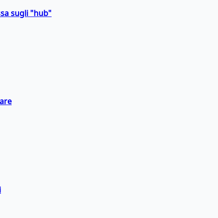
sa sugli "hub"
eare
i