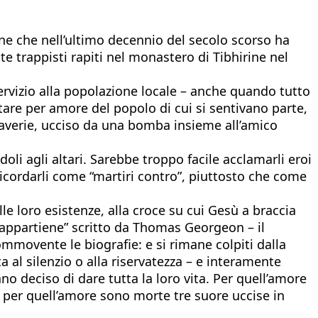
one che nell’ultimo decennio del secolo scorso ha
tte trappisti rapiti nel monastero di Tibhirine nel
servizio alla popolazione locale – anche quando tutto
stare per amore del popolo di cui si sentivano parte,
averie, ucciso da una bomba insieme all’amico
oli agli altari. Sarebbe troppo facile acclamarli eroi
ricordarli come “martiri contro”, piuttosto che come
lle loro esistenze, alla croce su cui Gesù a braccia
i appartiene” scritto da Thomas Georgeon – il
mmovente le biografie: e si rimane colpiti dalla
a al silenzio o alla riservatezza – e interamente
ano deciso di dare tutta la loro vita. Per quell’amore
”, per quell’amore sono morte tre suore uccise in