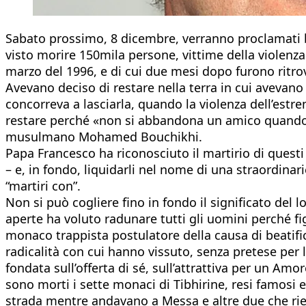
Sabato prossimo, 8 dicembre, verranno proclamati bea
visto morire 150mila persone, vittime della violenza i
marzo del 1996, e di cui due mesi dopo furono ritro
Avevano deciso di restare nella terra in cui avevano 
concorreva a lasciarla, quando la violenza dell’estre
restare perché «non si abbandona un amico quando s
musulmano Mohamed Bouchikhi.
Papa Francesco ha riconosciuto il martirio di questi 
– e, in fondo, liquidarli nel nome di una straordina
“martiri con”.
Non si può cogliere fino in fondo il significato del l
aperte ha voluto radunare tutti gli uomini perché fi
monaco trappista postulatore della causa di beatific
radicalità con cui hanno vissuto, senza pretese per l
fondata sull’offerta di sé, sull’attrattiva per un Amo
sono morti i sette monaci di Tibhirine, resi famosi 
strada mentre andavano a Messa e altre due che rie