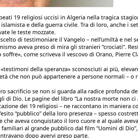
ti 19 religiosi uccisi in Algeria nella tragica stagi
slamista e della guerra civile. Tra di loro, anche i se
vate le teste mozzate.
scelto di testimoniare il Vangelo – nell’umiltà e nel 
mismo aveva preso di mira gli stranieri “crociati”. Re
offre», come scriveva il vescovo di Orano, Pierre Cl
«testimoni della speranza» sconosciuti ai più, elevand
rietà che non può appartenere a persone normali – o 
oro sacrificio se non si guarda alla radice profonda de
gli di Dio. Le pagine del libro “La nostra morte non c
azione dei 19 religiosi – ne raccontano in maniera co
’esito “pubblico” della loro presenza – spesso costrett
re che aveva conquistato il loro cuore e al quale avev
e familiari al grande pubblico dal film “Uomini di Dio
ntravano dopo avervi preso parte.