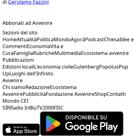
di
Gerolamo Fazzini
Abbonati ad Avvenire
Sezioni del sito
Home
Attualità
Politica
Mondo
Agorà
Podcast
Chiesa
Idee e
Commenti
Economia
Vita e
Cura
Famiglia
Rubriche
Multimedia
Ecosistema avvenire
Pubblicazioni
Edizioni locali
L'economia civile
Gutenberg
Popotus
Pop
Up
Luoghi dell'Infinito
Avvenire
Chi siamo
Redazione
Ecosistema
Avvenire
Pubblicità
Fondazione Avvenire
Shop
Contatti
Mondo CEI
SIR
Radio InBlu
TV2000
FISC