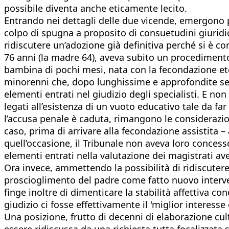
possibile diventa anche eticamente lecito.
Entrando nei dettagli delle due vicende, emergono po
colpo di spugna a proposito di consuetudini giuridic
ridiscutere un’adozione già definitiva perché si è c
76 anni (la madre 64), aveva subito un procedimento 
bambina di pochi mesi, nata con la fecondazione eter
minorenni che, dopo lunghissime e approfondite sedu
elementi entrati nel giudizio degli specialisti. E n
legati all’esistenza di un vuoto educativo tale da f
l’accusa penale è caduta, rimangono le considerazion
caso, prima di arrivare alla fecondazione assistita –
quell’occasione, il Tribunale non aveva loro concesso
elementi entrati nella valutazione dei magistrati av
Ora invece, ammettendo la possibilità di ridiscutere 
proscioglimento del padre come fatto nuovo interven
finge inoltre di dimenticare la stabilità affettiva co
giudizio ci fosse effettivamente il 'miglior interes
Una posizione, frutto di decenni di elaborazione cult
essere ridiscussa da una richiesta tutta focalizzata s