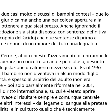
 due casi molto discussi di bambini contesi – quello
ra giuridica ma anche una pericolosa apertura alla
ò ottenere a qualsiasi prezzo. Anche ignorando il
’adozione sia stata disposta con sentenza definitiva
'coppia dell’acido) che due sentenze di primo e
i e i nonni di un minore del tutto inadeguati a
ca Cerone, abbia chiesto l’azzeramento di entrambe le
ecuperare un concetto arcano e pericoloso, desunto
a legislazione da almeno mezzo secolo. Era il 1967
i il bambino non diventava in alcun modo 'figlio
tà, e spesso all’arbitrio dell’adulto (non era
ore – poi solo parzialmente riformata nel 2001,
iritto internazionale, su cui è vietato aprire
, invece di risultare sempre e comunque centrale
altri interessi – dal legame di sangue alla pretesa
iritti e in cui tutto quello che è tecnicamente