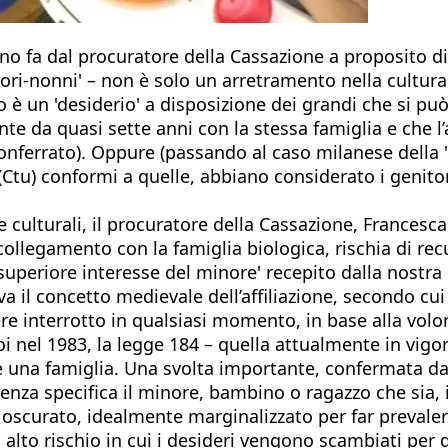
no fa dal procuratore della Cassazione a proposito di
nitori-nonni' – non è solo un arretramento nella cultu
 è un 'desiderio' a disposizione dei grandi che si pu
te da quasi sette anni con la stessa famiglia e che l
Monferrato). Oppure (passando al caso milanese della 
Ctu) conformi a quelle, abbiano considerato i genitor
e culturali, il procuratore della Cassazione, Frances
collegamento con la famiglia biologica, rischia di r
 'superiore interesse del minore' recepito dalla nostr
a il concetto medievale dell’affiliazione, secondo cu
sere interrotto in qualsiasi momento, in base alla volon
Poi nel 1983, la legge 184 – quella attualmente in vig
 una famiglia. Una svolta importante, confermata dal d
denza specifica il minore, bambino o ragazzo che sia
curato, idealmente marginalizzato per far prevalere 
 alto rischio in cui i desideri vengono scambiati per d