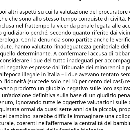
i altri aspetti su cui la valutazione del procuratore 
he che sono allo stesso tempo conquiste di civiltà. Ne
onclusa nel frattempo la vicenda penale legata alle ac
giudiziario perché, secondo quanto riferito dai vicini
ologa. Con la denuncia sono partite anche le verifiche
te, hanno valutato l’inadeguatezza genitoriale della
on quello determinante. A confermare l’accusa di 'abba
ar considerare i due del tutto inadeguati per accompag
i negative espresse dal Tribunale dei minorenni a pr
 all’epoca illegale in Italia – i due avevano tentato s
 l’idoneità (succede solo nel 10 per cento dei casi) r
evano prodotto un giudizio negativo sulle loro aspiraz
un’adozione definitiva sulla base di un giudizio penal
uto, ignorando tutte le oggettive valutazioni sulle 
nquistata ormai da quasi sette anni dalla piccola, prop
se del bambino' sarebbe difficile immaginare una collo
urale, coerenti nell’affermare la centralità del bambin
ulle rivendicazioni della famiglia biologica.