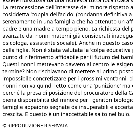
La retrocessione dell’interesse del minore rispetto al
cosiddetta 'coppia dell’acido' (condanna definitiva a 
serenamente in una famiglia che ha ottenuto un affido
padre e una madre a tempo pieno. La richiesta del p
avanzate dai nonni materni già considerati inadeguat
psicologa, assistente sociale). Anche in questo caso
dalla figlia. Non è stata valutata la 'colpa educativ
punto di riferimento affidabile per il futuro del bam
Questi nonni mettevano davvero al centro le esigenz
termine? Non rischiavano di mettere al primo posto a
impossibile concretizzare per i prossimi vent’anni, da
nonni non va quindi letto come una 'punizione' ma c
perché la presa di posizione del procuratore della C
piena disponibilità del minore per i genitori biologi
famiglie appaiono segnate da insuperabili e accert
crescita. E questo è un inaccettabile salto nel buio.
© RIPRODUZIONE RISERVATA