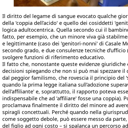
Il diritto del legame di sangue evocato qualche gior
della 'coppia dell’acido' e quello dei cosiddetti 'ge
logica adultocentrica. Quella secondo cui il bambino
fatto, per esempio, che un minore viva già stabilmen
e legittimante (caso dei 'genitori-nonni' di Casale 
secondo grado, e due consulenze tecniche d’ufficio (
svolgere funzioni di riferimento educativo.
Il fatto che, nonostante queste evidenze giuridiche 
decisioni spiegando che non si può mai spezzare il 
dal peggior familismo, che rovescia il principio del
quando la prima legge italiana sull’adozione superav
dell’affiliante' e, soprattutto, il rapporto poteva es
indispensabile che ad 'affiliare' fosse una coppia). 
proclamava finalmente il diritto del minore ad avere
spiragli concettuali. Perché quando nella giurispru
come soggetto debole, può essere messo da parte, os
del figlio ad ogni costo – si spalanca un percorso ad