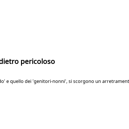
ndietro pericoloso
ido' e quello dei 'genitori-nonni', si scorgono un arretramen