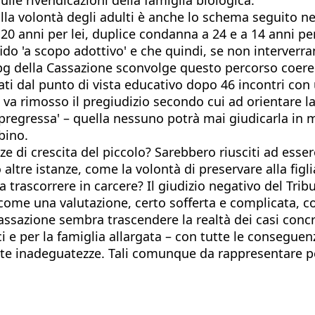
la volontà degli adulti è anche lo schema seguito nella
20 anni per lei, duplice condanna a 24 e a 14 anni per 
 'a scopo adottivo' e che quindi, se non interverranno
g della Cassazione sconvolge questo percorso coerente
i dal punto di vista educativo dopo 46 incontri con u
 va rimosso il pregiudizio secondo cui ad orientare l
a pregressa' – quella nessuno potrà mai giudicarla in 
bino.
e di crescita del piccolo? Sarebbero riusciti ad esse
ltre istanze, come la volontà di preservare alla figli
 trascorrere in carcere? Il giudizio negativo del Tribu
ome una valutazione, certo sofferta e complicata, con
assazione sembra trascendere la realtà dei casi concre
ci e per la famiglia allargata – con tutte le consegue
ate inadeguatezze. Tali comunque da rappresentare pe