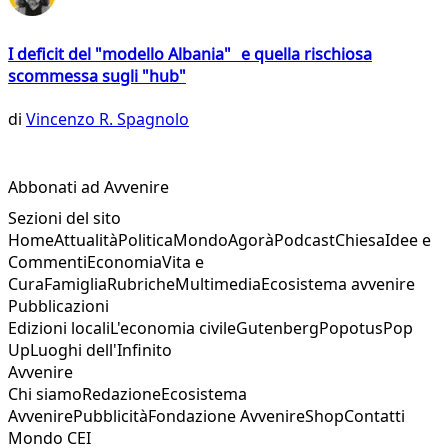
I deficit del "modello Albania" e quella rischiosa
scommessa sugli "hub"
di
Vincenzo R. Spagnolo
Abbonati ad Avvenire
Sezioni del sito
Home
Attualità
Politica
Mondo
Agorà
Podcast
Chiesa
Idee e
Commenti
Economia
Vita e
Cura
Famiglia
Rubriche
Multimedia
Ecosistema avvenire
Pubblicazioni
Edizioni locali
L'economia civile
Gutenberg
Popotus
Pop
Up
Luoghi dell'Infinito
Avvenire
Chi siamo
Redazione
Ecosistema
Avvenire
Pubblicità
Fondazione Avvenire
Shop
Contatti
Mondo CEI