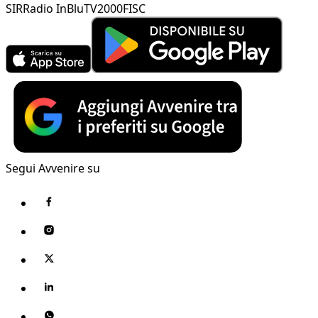
SIR
Radio InBlu
TV2000
FISC
Segui Avvenire su