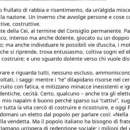
frullato di rabbia e risentimento, da un’algida misce
ella nazione. Un inverno che avvolge persone e cose 
ive, costruttive.
nte della Cei, al termine del Consiglio permanente. P
nco, intenso ma anche dolente, giocato su un doppio 
o; ma anche individuare le possibili vie d’uscita, i mot
he si riprende, trova entusiasmo, coltiva sogni ed el
struire; e uno sguardo dolente verso chi vuole distr
durare e riguarda tutti, nessuno escluso, ammoniscon
ltati, i saggi: mentre i “re” dilapidano risorse nel c
truito con fatica, e mitizzano minacce inesistenti e ig
entiche, cecità. Certo, qualcuno – anche tra gli elett
l mio napalm è buono perché sparso sui “cattivi”, sugl
er tutta la vita cercò di costruire e ricostruire, e og
domani un eletto dal popolo per parlare così: «Nell
lla vendetta. Ma il popolo italiano ha bisogno di frat
eclamano un’opera di redenzione sociale; i milioni de