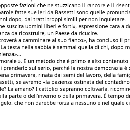
 opposte fazioni che ne stuzzicano il rancore e il rise
 parole fatte sue ieri da Bassetti sono quelle pronunci
nni dopo, dai tratti troppi simili per non inquietare.
e suscita uomini liberi e forti», espressione cara a 
nza da ricostruire, un Paese da ricucire.
troverà a camminare al suo fianco», ha concluso il pre
tà. La testa nella sabbia è semmai quella di chi, dop
ienza»...
one morale ». È un metodo che è primo e alto contenu
di prenderlo sul serio, perché la nostra democrazia è
iena primavera, rinata dai semi del lavoro, della famigl
Bassetti, se avremo «la pazienza ostinata del contadin
ile? La amano? I cattolici sapranno coltivarla, ricomi
dalla parte o dell’inverno o della primavera. È tempo di
di gelo, che non darebbe forza a nessuno e nel quale 