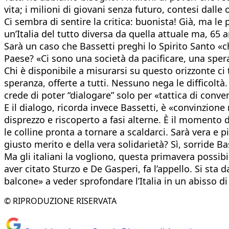
vita; i milioni di giovani senza futuro, contesi dalle
Ci sembra di sentire la critica: buonista! Già, ma le
un’Italia del tutto diversa da quella attuale ma, 65 a
Sarà un caso che Bassetti preghi lo Spirito Santo «ch
Paese? «Ci sono una società da pacificare, una spera
Chi è disponibile a misurarsi su questo orizzonte ci 
speranza, offerte a tutti. Nessuno nega le difficol
crede di poter “dialogare” solo per «tattica di conven
E il dialogo, ricorda invece Bassetti, è «convinzi
disprezzo e riscoperto a fasi alterne. È il momento 
le colline pronta a tornare a scaldarci. Sarà vera e p
giusto merito e della vera solidarietà? Sì, sorride 
Ma gli italiani la vogliono, questa primavera possib
aver citato Sturzo e De Gasperi, fa l’appello. Si sta 
balcone» a veder sprofondare l’Italia in un abisso 
© RIPRODUZIONE RISERVATA