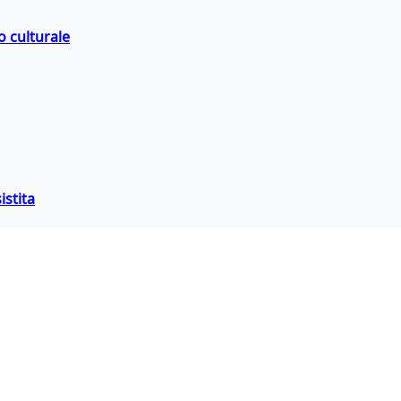
o culturale
istita