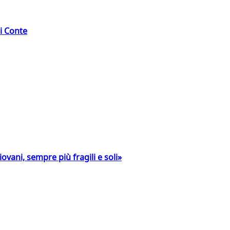
di Conte
ovani, sempre più fragili e soli»