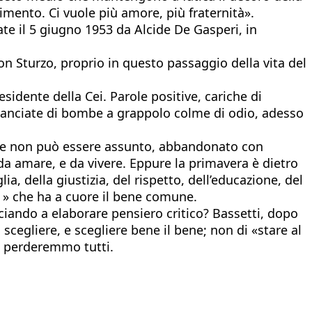
ntimento. Ci vuole più amore, più fraternità».
ate il 5 giugno 1953 da Alcide De Gasperi, in
don Sturzo, proprio in questo passaggio della vita del
sidente della Cei. Parole positive, cariche di
o manciate di bombe a grappolo colme di odio, adesso
to e non può essere assunto, abbandonato con
 da amare, e da vivere. Eppure la primavera è dietro
ia, della giustizia, del rispetto, dell’educazione, del
o » che ha a cuore il bene comune.
nciando a elaborare pensiero critico? Bassetti, dopo
 scegliere, e scegliere bene il bene; non di «stare al
ci perderemmo tutti.