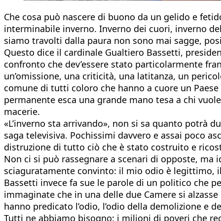
Che cosa può nascere di buono da un gelido e fetido 
interminabile inverno. Inverno dei cuori, inverno d
siamo travolti dalla paura non sono mai sagge, posit
Questo dice il cardinale Gualtiero Bassetti, preside
confronto che dev’essere stato particolarmente fra
un’omissione, una criticità, una latitanza, un pericol
comune di tutti coloro che hanno a cuore un Paese c
permanente esca una grande mano tesa a chi vuole co
macerie.
«L’inverno sta arrivando», non si sa quanto potrà 
saga televisiva. Pochissimi davvero e assai poco asco
distruzione di tutto ciò che è stato costruito e ricos
Non ci si può rassegnare a scenari di opposte, ma id
sciaguratamente convinto: il mio odio è legittimo, i
Bassetti invece fa sue le parole di un politico che p
immaginate che in una delle due Camere si alzasse 
hanno predicato l’odio, l’odio della demolizione e de
Tutti ne abbiamo bisogno: i milioni di poveri che r