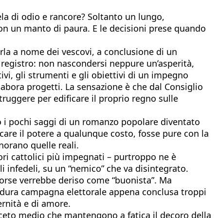
la di odio e rancore? Soltanto un lungo,
con un manto di paura. E le decisioni prese quando
arla a nome dei vescovi, a conclusione di un
registro: non nascondersi neppure un’asperità,
ivi, gli strumenti e gli obiettivi di un impegno
abora progetti. La sensazione è che dal Consiglio
uggere per edificare il proprio regno sulle
o i pochi saggi di un romanzo popolare diventato
ercare il potere a qualunque costo, fosse pure con la
norano quelle reali.
ori cattolici più impegnati – purtroppo ne è
i infedeli, su un “nemico” che va disintegrato.
gi forse verrebbe deriso come “buonista”. Ma
a dura campagna elettorale appena conclusa troppi
ernità e di amore.
l ceto medio che mantengono a fatica il decoro della