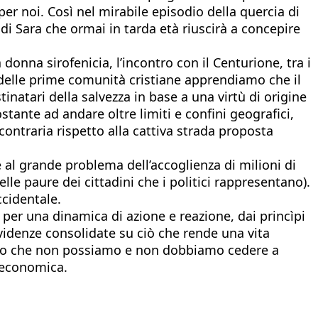
à per noi. Così nel mirabile episodio della quercia di
 di Sara che ormai in tarda età riuscirà a concepire
donna sirofenicia, l’incontro con il Centurione, tra i
ta delle prime comunità cristiane apprendiamo che il
inatari della salvezza in base a una virtù di origine
tante ad andare oltre limiti e confini geografici,
ontraria rispetto alla cattiva strada proposta
e al grande problema dell’accoglienza di milioni di
le paure dei cittadini che i politici rappresentano).
ccidentale.
 per una dinamica di azione e reazione, dai princìpi
e evidenze consolidate su ciò che rende una vita
icono che non possiamo e non dobbiamo cedere a
e economica.