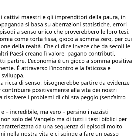
i cattivi maestri e gli imprenditori della paura, in
ropaganda si basa su aberrazioni statistiche, errori
episodi a senso unico che proverebbero le loro tesi.
nomia come torta fissa, gioco a somma zero, per cui
ne della realtà. Che ci dice invece che da secoli le
tri Paesi creano lì valore, pagano contributi,
fatti partire. L’economia è un gioco a somma positiva
nte. È attraverso l’incontro e la faticosa e
i sviluppa.
ta ricca di senso, bisognerebbe partire da evidenze
contribuire positivamente alla vita dei nostri
 risolvere i problemi di chi sta peggio (senz’altro
e – incredibile, ma vero – persino i razzisti
on solo del Vangelo ma di tutti i testi biblici per
è caratterizzata da una sequenza di episodi molto
mi nella nostra vita e ci spinge a fare un passo