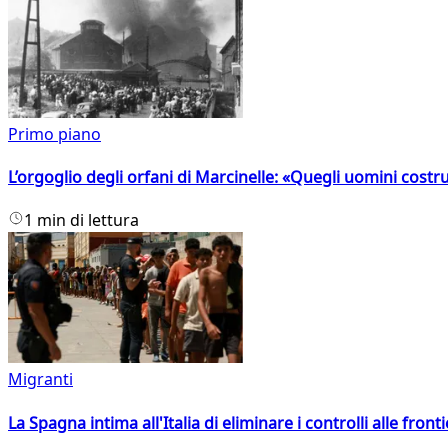
Primo piano
L’orgoglio degli orfani di Marcinelle: «Quegli uomini costr
1 min di lettura
Migranti
La Spagna intima all'Italia di eliminare i controlli alle fro