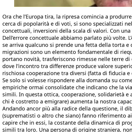
Ora che l’Europa tira, la ripresa comincia a produrre i
cerca di popolarità e di voti, si sono specializzati n
concettuali, inversioni della scala di valori. Con u
Dell’errore concettuale abbiamo parlato più volte. 
se arriva qualcuno si prende una fetta della torta e
migrazioni sono un elemento fondamentale di riequili
portano novità, trasferiscono rimesse nelle terre di
dove l’incontro tra differenze produce valore superi
rischiosa cooperazione tra diversi (fatta di fiducia e
Se solo si volesse rispondere alla domanda su come 
empiriche ormai consolidate che indicano che la via 
simili. In questa ottica, cooperazione, solidarietà e
chi è costretto a emigrare) aumenta la nostra capac
Andando ancor più alla radice della questione, il diba
(suprematisti o altro che siano) fanno riferimento ai
capire che in essi, la costante della dinamica di pr
simili tra loro. Una persona di origine straniera, no