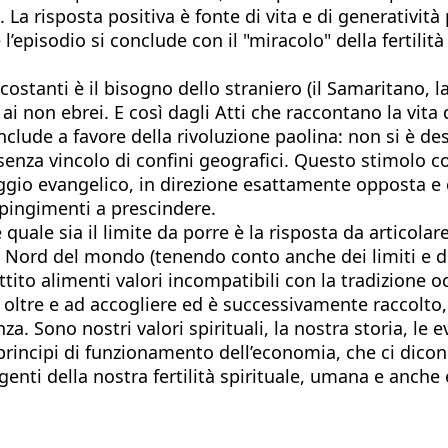
e. La risposta positiva è fonte di vita e di generativit
episodio si conclude con il "miracolo" della fertilità
stanti è il bisogno dello straniero (il Samaritano, la 
a ai non ebrei. E così dagli Atti che raccontano la vi
clude a favore della rivoluzione paolina: non si è dest
enza vincolo di confini geografici. Questo stimolo cos
ggio evangelico, in direzione esattamente opposta e c
espingimenti a prescindere.
uale sia il limite da porre è la risposta da articolar
 Nord del mondo (tenendo conto anche dei limiti e del
tito alimenti valori incompatibili con la tradizione o
e oltre e ad accogliere ed è successivamente raccolto,
ranza. Sono nostri valori spirituali, la nostra storia, l
i principi di funzionamento dell’economia, che ci d
genti della nostra fertilità spirituale, umana e anch