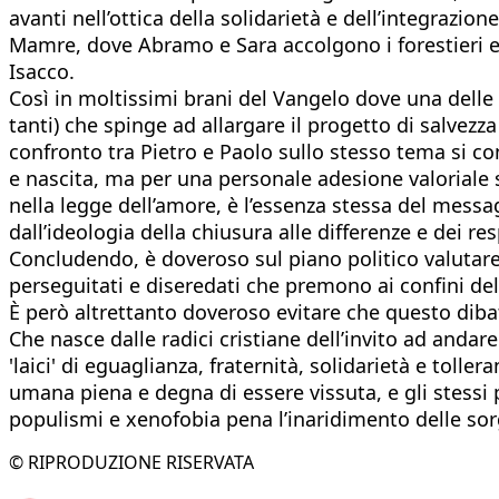
avanti nell’ottica della solidarietà e dell’integrazion
Mamre, dove Abramo e Sara accolgono i forestieri e l’
Isacco.
Così in moltissimi brani del Vangelo dove una delle co
tanti) che spinge ad allargare il progetto di salvezz
confronto tra Pietro e Paolo sullo stesso tema si con
e nascita, ma per una personale adesione valoriale s
nella legge dell’amore, è l’essenza stessa del messa
dall’ideologia della chiusura alle differenze e dei r
Concludendo, è doveroso sul piano politico valutare q
perseguitati e diseredati che premono ai confini del
È però altrettanto doveroso evitare che questo dibat
Che nasce dalle radici cristiane dell’invito ad andar
'laici' di eguaglianza, fraternità, solidarietà e tolle
umana piena e degna di essere vissuta, e gli stess
populismi e xenofobia pena l’inaridimento delle sor
© RIPRODUZIONE RISERVATA