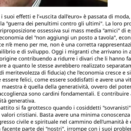
 suoi effetti e l’«uscita dall’euro» è passata di moda, 
ella "guerra dei penultimi contro gli ultimi". La loro p
na riproposizione ossessiva sui mass media "amici" di 
L’economia del "non aggiungi un posto a tavola", eco
 ce n’è meno per me, non è una corretta rappresentazio
brio e di sviluppo. Oggi i migranti che arrivano in al
 origine contribuendo a ridurre i divari che li hanno 
ore a quanto le stesse avrebbero realizzato separatame
 di meritevolezza di fiducia) che l’economia cresce e s
essere felici, come essere soddisfatti e avere una vi
maestra è quella della generatività, ovvero del poter 
 accoglienza sono cardini fondamentali. E contribuire a
ità generativa.
ttito si fa grottesco quando i cosiddetti "sovranisti" 
 valori cristiani. Basta avere una minima conoscenza n
ogresso civile e spirituale nel cammino dell’umanità 
n facente parte dei "nostri", irrompe con i suoi proble