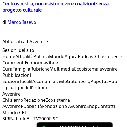
Centrosinistra, non esistono vere coalizioni senza
progetto culturale
di
Marco Iasevoli
Abbonati ad Avvenire
Sezioni del sito
Home
Attualità
Politica
Mondo
Agorà
Podcast
Chiesa
Idee e
Commenti
Economia
Vita e
Cura
Famiglia
Rubriche
Multimedia
Ecosistema avvenire
Pubblicazioni
Edizioni locali
L'economia civile
Gutenberg
Popotus
Pop
Up
Luoghi dell'Infinito
Avvenire
Chi siamo
Redazione
Ecosistema
Avvenire
Pubblicità
Fondazione Avvenire
Shop
Contatti
Mondo CEI
SIR
Radio InBlu
TV2000
FISC