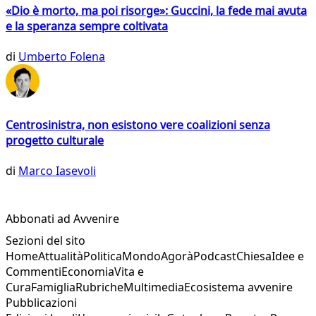
«Dio è morto, ma poi risorge»: Guccini, la fede mai avuta
e la speranza sempre coltivata
di
Umberto Folena
Centrosinistra, non esistono vere coalizioni senza
progetto culturale
di
Marco Iasevoli
Abbonati ad Avvenire
Sezioni del sito
Home
Attualità
Politica
Mondo
Agorà
Podcast
Chiesa
Idee e
Commenti
Economia
Vita e
Cura
Famiglia
Rubriche
Multimedia
Ecosistema avvenire
Pubblicazioni