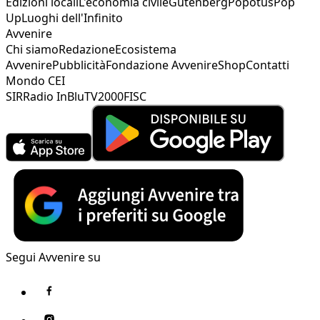
Edizioni locali
L'economia civile
Gutenberg
Popotus
Pop
Up
Luoghi dell'Infinito
Avvenire
Chi siamo
Redazione
Ecosistema
Avvenire
Pubblicità
Fondazione Avvenire
Shop
Contatti
Mondo CEI
SIR
Radio InBlu
TV2000
FISC
Segui Avvenire su