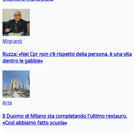
Migranti
Ruzza: «Nei Cpr non c’è rispetto della persona, è una vita
dentro le gabbie»
Arte
Il Duomo di Milano sta completando l'ultimo restauro.
«Così abbiamo fatto scuola»