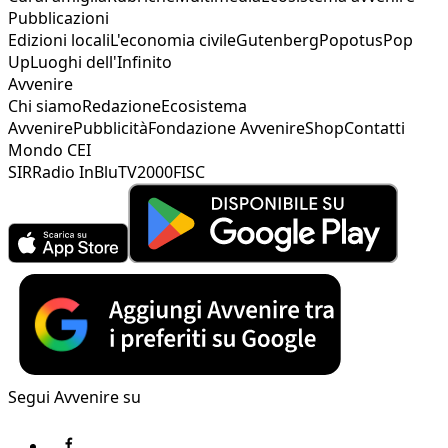
Pubblicazioni
Edizioni locali
L'economia civile
Gutenberg
Popotus
Pop
Up
Luoghi dell'Infinito
Avvenire
Chi siamo
Redazione
Ecosistema
Avvenire
Pubblicità
Fondazione Avvenire
Shop
Contatti
Mondo CEI
SIR
Radio InBlu
TV2000
FISC
Segui Avvenire su