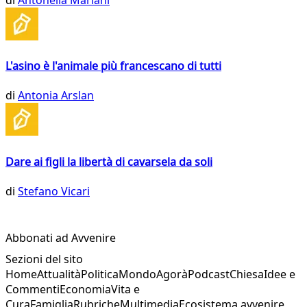
L'asino è l'animale più francescano di tutti
di
Antonia Arslan
Dare ai figli la libertà di cavarsela da soli
di
Stefano Vicari
Abbonati ad Avvenire
Sezioni del sito
Home
Attualità
Politica
Mondo
Agorà
Podcast
Chiesa
Idee e
Commenti
Economia
Vita e
Cura
Famiglia
Rubriche
Multimedia
Ecosistema avvenire