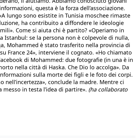
esiderano, li aiutiamo. Abbiamo conosciuto giovani
informazioni, questa è la forza dell’associazione.
A lungo sono esistite in Tunisia moschee rimaste
oluzione, ha contribuito a diffondere le ideologie
simili». Come si aiuta chi è partito? «Operiamo in
a Istanbul: se la persona non è colpevole di nulla,
qqa, Mohammed è stato trasferito nella provincia di
 su France 24», interviene il cognato. «Ho chiamato
 Facebook di Mohammed: due fotografie (in una è in
orto nella città di Haska. Che Dio lo accolga». Da
ormazioni sulla morte dei figli e le foto dei corpi.
mo nell’incertezza», conclude la madre. Mentre ci
a messo in testa l’idea di partire».
(ha collaborato