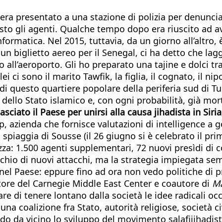
a presentato a una stazione di polizia per denunciar
osto gli agenti. Qualche tempo dopo era riuscito ad av
nformatica. Nel 2015, tuttavia, da un giorno all’altro, è
un biglietto aereo per il Senegal, ci ha detto che lag
ll’aeroporto. Gli ho preparato una tajine e dolci tra
lei ci sono il marito Tawfik, la figlia, il cognato, il ni
 di questo quartiere popolare della periferia sud di Tu
e dello Stato islamico e, con ogni probabilità, già mo
ato il Paese per unirsi alla causa jihadista in Siria, 
, azienda che fornisce valutazioni di intelligence a 
spiaggia di Sousse (il 26 giugno si è celebrato il prim
za: 1.500 agenti supplementari, 72 nuovi presìdi di co
 rischio di nuovi attacchi, ma la strategia impiegata s
ati nel Paese: eppure fino ad ora non vedo politiche di
tore del Carnegie Middle East Center e coautore di
Ma
di tenere lontano dalla società le idee radicali occ
 una coalizione fra Stato, autorità religiose, società
o da vicino lo sviluppo del movimento salafijihadista 