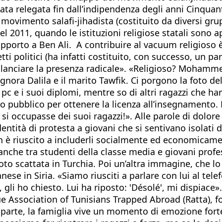
tata relegata fin dall’indipendenza degli anni Cinquan
movimento salafi-jihadista (costituito da diversi grupp
2011, quando le istituzioni religiose statali sono ap
supporto a Ben Ali. A contribuire al vacuum religios
tti politici (ha infatti costituito, con successo, un p
bilanciare la presenza radicale». «Religioso? Moham
nora Dalila e il marito Tawfik. Ci porgono la foto del
il pc e i suoi diplomi, mentre so di altri ragazzi che 
o pubblico per ottenere la licenza all’insegnamento
 si occupasse dei suoi ragazzi!». Alle parole di dolo
dentità di protesta a giovani che si sentivano isolati 
n è riuscito a includerli socialmente ed economicamente
nche tra studenti della classe media e giovani profe
 scattata in Turchia. Poi un’altra immagine, che lo rit
e in Siria. «Siamo riusciti a parlare con lui al tele
', gli ho chiesto. Lui ha riposto: 'Désolé', mi dispiace»
Rescue Association of Tunisians Trapped Abroad (Ratta
parte, la famiglia vive un momento di emozione forte,