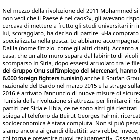
Nel mezzo della rivoluzione del 2011 Mohammed si er
non vedi che il Paese è nel caos?», gli avevano risp
cercava di mettere a frutto gli studi universitari in i
lui, scoraggiato, ha deciso di partire. «Ha comprato 
specializzata nella pesca. Lo abbiamo accompagnato a
Dalila (nome fittizio, come gli altri citati). Accanto a 
casa, che un alto muro separa dal labirinto di vicoli
scomparso in Siria, dopo essersi arruolato tra le fil
del Gruppo Onu sull’Impiego dei Mercenari, hanno lasci
6.000 foreign fighters tunisini)
anche il Soufan Group
nazionale del Bardo nel marzo 2015 e la strage sulla 
2016 è arrivato l’annuncio di nuove misure di sicurez
Tunisia della rivoluzione si attrezza per limitare il
partiti per Siria e Libia, ce ne sono altri già rientr
spiega al telefono da Beirut Georges Fahmi, ricerca
socioeconomica è stata compiuta. Non si può pensare 
siamo ancora ai grandi dibattiti: servirebbe, invece,
chi torna e prevenire nuovi reclutamenti». Osservand