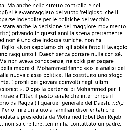
ta. Ma anche nello stretto controllo e nel
i) si è avvantaggiato del vuoto 'religioso' che il
parse indebolite per le politiche del vecchio
o è stata anche la decisione del maggiore movimento
artito) privando in questi anni la scena prettamente
med non è uno che indossa tuniche, non ha
 figlio. «Non sappiamo chi gli abbia fatto il lavaggio
hanno raggiunto il Daesh senza portare nulla con sé.
. Ma non aveva conoscenze, né soldi per pagare
re della madre di Mohammed fanno eco le analisi del
dalla nuova classe politica. Ha costituito uno sfogo
. I profili dei giovani coinvolti negli ultimi
ssionisti».
D
opo la partenza di Mohammed per il
rae all’Iftar, il pasto serale che interrompe il
fono da Raqqa (il quartier generale del Daesh,
ndr):
. Per offrire un aiuto a familiari disorientati che
), fondata e presieduta da Mohamed Iqbel Ben Rejeb,
 non sa che fare. Ieri mi ha contattato un padre,