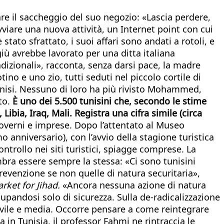
e il saccheggio del suo negozio: «Lascia perdere,
viare una nuova attività, un Internet point con cui
 stato sfrattato, i suoi affari sono andati a rotoli, e
giù avrebbe lavorato per una ditta italiana
dizionali», racconta, senza darsi pace, la madre
potino e uno zio, tutti seduti nel piccolo cortile di
nisi.
Nessuno di loro ha più rivisto Mohammed,
rto.
È uno dei 5.500 tunisini che, secondo le stime
Libia, Iraq, Mali. Registra una cifra simile (circa
governi e imprese. Dopo l’attentato al Museo
o anniversario), con l’avvio della stagione turistica
ntrollo nei siti turistici, spiagge comprese. La
embra essere sempre la stessa: «Ci sono tunisini
 prevenzione se non quelle di natura securitaria»,
rket for Jihad.
«Ancora nessuna azione di natura
upandosi solo di sicurezza. Sulla de-radicalizzazione
 civile e media. Occorre pensare a come reintegrare
in Tunisia, il professor Fahmi ne rintraccia le