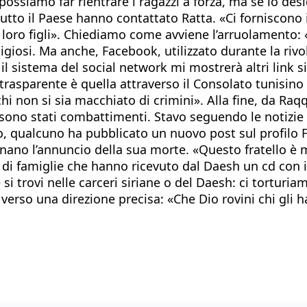
n possiamo far rientrare i ragazzi a forza, ma se lo d
tutto il Paese hanno contattato Ratta. «Ci forniscono 
loro figli».
Chiediamo come avviene l’arruolamento: «
eligiosi. Ma anche, Facebook, utilizzato durante la riv
oi il sistema del social network mi mostrerà altri link 
rasparente è quella attraverso il Consolato tunisino 
hi non si sia macchiato di crimini». Alla fine, da Ra
i sono stati combattimenti. Stavo seguendo le notizie
o, qualcuno ha pubblicato un nuovo post sul profilo
ano l’annuncio della sua morte. «Questo fratello è m
di famiglie che hanno ricevuto dal Daesh un cd con inf
i trovi nelle carceri siriane o del Daesh: ci torturia
, verso una direzione precisa: «Che Dio rovini chi gli h