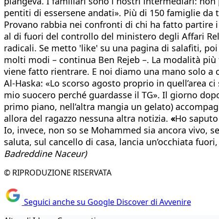
piangeva. I familiari sono i nostri intermediari: no
pentiti di essersene andati». Più di 150 famiglie da 
Provano rabbia nei confronti di chi ha fatto partire i 
al di fuori del controllo del ministero degli Affari R
radicali. Se metto 'like' su una pagina di salafiti, p
molti modi – continua Ben Rejeb –. La modalità più t
viene fatto rientrare. E noi diamo una mano solo a c
Al-Haska: «Lo scorso agosto proprio in quell’area c
mio suocero perché guardasse il TG». Il giorno dop
primo piano, nell’altra mangia un gelato) accompagn
allora del ragazzo nessuna altra notizia.
«
Ho saputo 
Io, invece, non so se Mohammed sia ancora vivo, se s
saluta, sul cancello di casa, lancia un’occhiata fuori
Badreddine Naceur)
© RIPRODUZIONE RISERVATA
Seguici anche su Google Discover di Avvenire