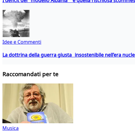
I deficit del "modello Albania" e quella rischiosa scommes
Idee e Commenti
La dottrina della guerra giusta insostenibile nell’era nucl
Raccomandati per te
Musica