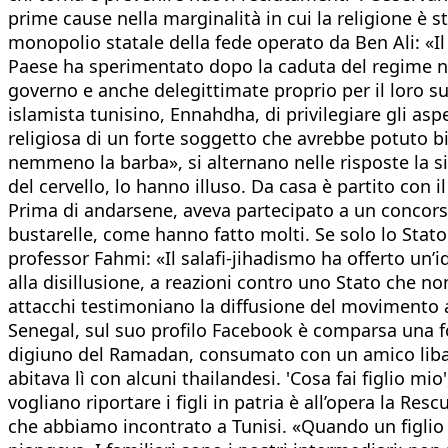
prime cause nella marginalità in cui la religione è s
monopolio statale della fede operato da Ben Ali: «Il 
Paese ha sperimentato dopo la caduta del regime nel 
governo e anche delegittimate proprio per il loro 
islamista tunisino, Ennahdha, di privilegiare gli aspe
religiosa di un forte soggetto che avrebbe potuto 
nemmeno la barba», si alternano nelle risposte la sig
del cervello, lo hanno illuso. Da casa è partito con 
Prima di andarsene, aveva partecipato a un concors
bustarelle, come hanno fatto molti. Se solo lo Stato
professor Fahmi: «Il salafi-jihadismo ha offerto un’i
alla disillusione, a reazioni contro uno Stato che no
attacchi testimoniano la diffusione del movimento a
Senegal, sul suo profilo Facebook è comparsa una foto
digiuno del Ramadan, consumato con un amico libanes
abitava lì con alcuni thailandesi. 'Cosa fai figlio mio
vogliano riportare i figli in patria è all’opera la 
che abbiamo incontrato a Tunisi. «Quando un figlio 