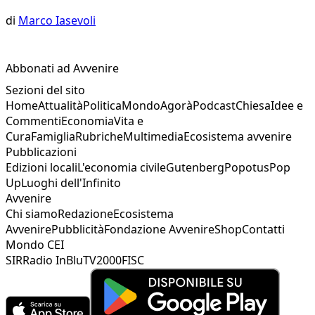
di
Marco Iasevoli
Abbonati ad Avvenire
Sezioni del sito
Home
Attualità
Politica
Mondo
Agorà
Podcast
Chiesa
Idee e
Commenti
Economia
Vita e
Cura
Famiglia
Rubriche
Multimedia
Ecosistema avvenire
Pubblicazioni
Edizioni locali
L'economia civile
Gutenberg
Popotus
Pop
Up
Luoghi dell'Infinito
Avvenire
Chi siamo
Redazione
Ecosistema
Avvenire
Pubblicità
Fondazione Avvenire
Shop
Contatti
Mondo CEI
SIR
Radio InBlu
TV2000
FISC