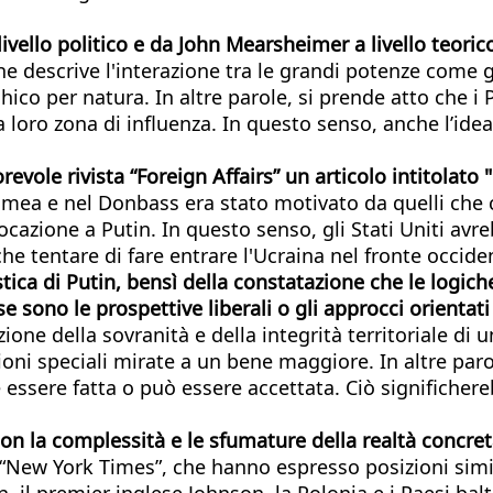
ivello politico e da John Mearsheimer a livello teoric
he descrive l'interazione tra le grandi potenze come 
hico per natura. In altre parole, si prende atto che i
loro zona di influenza. In questo senso, anche l’idea
ole rivista “Foreign Affairs” un articolo intitolato "
ea e nel Donbass era stato motivato da quelli che con
vocazione a Putin. In questo senso, gli Stati Uniti a
che tentare di fare entrare l'Ucraina nel fronte occide
istica di Putin, bensì della constatazione che le logi
ono le prospettive liberali o gli approcci orientati da
zione della sovranità e della integrità territoriale di
oni speciali mirate a un bene maggiore. In altre paro
 essere fatta o può essere accettata. Ciò significhereb
on la complessità e le sfumature della realtà concret
l “New York Times”, che hanno espresso posizioni simil
n, il premier inglese Johnson, la Polonia e i Paesi ba