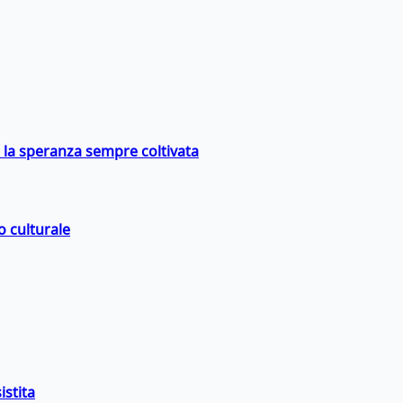
e la speranza sempre coltivata
o culturale
istita