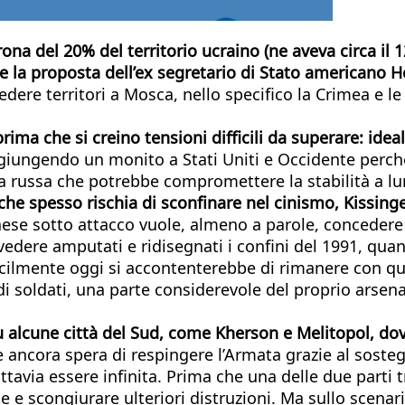
na del 20% del territorio ucraino (ne aveva circa il 1
re la proposta dell’ex segretario di Stato americano H
oncedere territori a Mosca, nello specifico la Crimea e
rima che si creino tensioni difficili da superare: idea
iungendo un monito a Stati Uniti e Occidente perché e
 russa che potrebbe compromettere la stabilità a lu
che spesso rischia di sconfinare nel cinismo, Kissinge
aese sotto attacco vuole, almeno a parole, concedere 
vedere amputati e ridisegnati i confini del 1991, qu
fficilmente oggi si accontenterebbe di rimanere con qu
a di soldati, una parte considerevole del proprio ars
u alcune città del Sud, come Kherson e Melitopol, dov
ancora spera di respingere l’Armata grazie al sostegn
uttavia essere infinita. Prima che una delle due parti t
te e scongiurare ulteriori distruzioni. Ma sullo scena