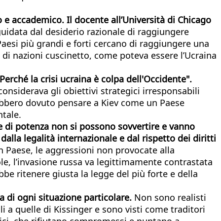
o e accademico. Il docente all’Università di Chicago
guidata dal desiderio razionale di raggiungere
 Paesi più grandi e forti cercano di raggiungere una
 di nazioni cuscinetto, come poteva essere l’Ucraina
Perché la crisi ucraina è colpa dell'Occidente".
siderava gli obiettivi strategici irresponsabili
vrebbero dovuto pensare a Kiev come un Paese
ntale.
che di potenza non si possono sovvertire e vanno
lla legalità internazionale e dal rispetto dei diritti
 un Paese, le aggressioni non provocate alla
le, l’invasione russa va legittimamente contrastata
be ritenere giusta la legge del più forte e della
a di ogni situazione particolare.
Non sono realisti
i a quelle di Kissinger e sono visti come traditori
ltici, che rifiutano compromessi e puntano a