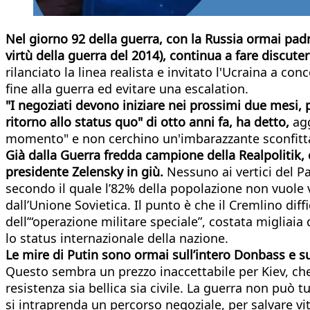
Nel giorno 92 della guerra, con la Russia ormai padro
virtù della guerra del 2014), continua a fare discute
rilanciato la linea realista e invitato l'Ucraina a c
fine alla guerra ed evitare una escalation.
"I negoziati devono iniziare nei prossimi due mesi, p
ritorno allo status quo" di otto anni fa, ha detto,
agg
momento" e non cerchino un'imbarazzante sconfitta
Già dalla Guerra fredda campione della Realpolitik, 
presidente Zelensky in giù.
Nessuno ai vertici del P
secondo il quale l’82% della popolazione non vuole 
dall’Unione Sovietica. Il punto è che il Cremlino di
dell’“operazione militare speciale”, costata migliai
lo status internazionale della nazione.
Le mire di Putin sono ormai sull’intero Donbass e s
Questo sembra un prezzo inaccettabile per Kiev, che 
resistenza sia bellica sia civile. La guerra non può t
si intraprenda un percorso negoziale, per salvare vi