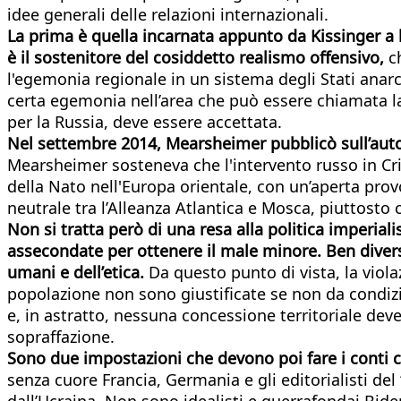
idee generali delle relazioni internazionali.
La prima è quella incarnata appunto da Kissinger a l
è il sostenitore del cosiddetto realismo offensivo,
c
l'egemonia regionale in un sistema degli Stati anarc
certa egemonia nell’area che può essere chiamata la 
per la Russia, deve essere accettata.
Nel settembre 2014, Mearsheimer pubblicò sull’autorev
Mearsheimer sosteneva che l'intervento russo in Crim
della Nato nell'Europa orientale, con un’aperta pro
neutrale tra l’Alleanza Atlantica e Mosca, piuttosto 
Non si tratta però di una resa alla politica imperial
assecondate per ottenere il male minore. Ben diverse s
umani e dell’etica.
Da questo punto di vista, la viola
popolazione non sono giustificate se non da condizi
e, in astratto, nessuna concessione territoriale deve
sopraffazione.
Sono due impostazioni che devono poi fare i conti c
senza cuore Francia, Germania e gli editorialisti de
dall’Ucraina. Non sono idealisti e guerrafondai Bide