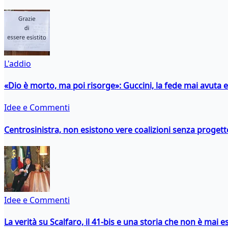
L'addio
«Dio è morto, ma poi risorge»: Guccini, la fede mai avuta 
Idee e Commenti
Centrosinistra, non esistono vere coalizioni senza progett
Idee e Commenti
La verità su Scalfaro, il 41-bis e una storia che non è mai es