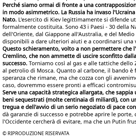
Perché siamo ormai di fronte a una contrapposizione
in modo asimmetrico. La Russia ha invaso l'Ucraina 
Nato.
L'esercito di Kiev legittimamente si difende u
formalmente costituita. Sono 43 i Paesi - 30 della N
dell'Oriente, dal Giappone all'Australia, e del Medio 
disponibili a dare ulteriori aiuti e a coordinarsi una
Questo schieramento, volto a non permettere che l
Cremlino, che non ammette di uscire sconfitto dalla
successo.
Torniamo così al gas e alle tattiche dello
al petrolio di Mosca. Quanto al carbone, il bando è f
speranza che rimane, ma che cozza con gli avvenimen
caso, dovremmo essere pronti a efficaci contromisure
Serve una capacità strategica allargata, che sappia u
beni sequestrati (molte centinaia di miliardi), con
tregua e dell'avvio di un serio negoziato di pace con
dà garanzie di successo e potrebbe aprire le porte, 
l'Occidente cercherà di evitare, ma che un Putin fru
© RIPRODUZIONE RISERVATA