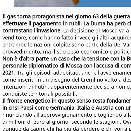
Il gas torna protagonista nel giorno 63 della guerra 
effettuare il pagamento in rubli. La Duma ha però chie
contrastano l'invasione.
La decisione di Mosca va a 
venditore, come hanno fatto invece gli altri acquir
entrambe le nazioni colpite sono parte della Ue: V
provvedimento, ma il suo peso economico e politico
Non è d'altra parte un caso che la tensione con la B
personale diplomatico di Mosca con l'accusa di compl
2021.
Tra gli episodi addebitati, anche l'avvelenamen
come inseriti in un disegno del Cremlino volto a des
intenzioni di Putin, apparentemente deciso a non co
conquiste territoriali possibili.
Il fronte energetico in questo senso resta fondament
in crisi Paesi come Germania, Italia e Austria con u
rinunciando all'approvvigionamento e togliendo alla 
di milioni di euro al giorno, secondo le stagioni. Ov
dunque da capire chi ha più da perdere e chi vorrà pe