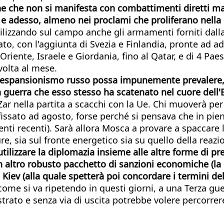
 che non si manifesta con combattimenti diretti ma 
e adesso, almeno nei proclami che proliferano nella p
tilizzando sul campo anche gli armamenti forniti dall
ato, con l'aggiunta di Svezia e Finlandia, pronte ad a
Oriente, Israele e Giordania, fino al Qatar, e di 4 Paes
 volta al mese.
'espansionismo russo possa impunemente prevalere, s
 guerra che esso stesso ha scatenato nel cuore dell'
 Zar nella partita a scacchi con la Ue. Chi muoverà pe
issato ad agosto, forse perché si pensava che in piena
ti recenti). Sarà allora Mosca a provare a spaccare 
, sia sul fronte energetico sia su quello della reazi
tilizzare la diplomazia insieme alle altre forme di pr
 un altro robusto pacchetto di sanzioni economiche (
 Kiev (alla quale spetterà poi concordare i termini del
come si va ripetendo in questi giorni, a una Terza gu
strato e senza via di uscita potrebbe volere percorre