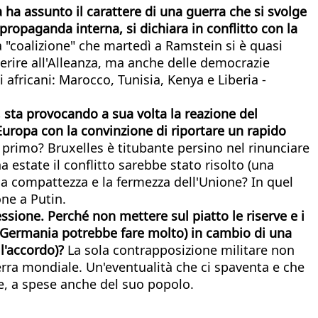
ha assunto il carattere di una guerra che si svolge
ropaganda interna, si dichiara in conflitto con la
a "coalizione" che martedì a Ramstein si è quasi
derire all'Alleanza, ma anche delle democrazie
i africani: Marocco, Tunisia, Kenya e Liberia -
ta provocando a sua volta la reazione del
Europa con la convinzione di riportare un rapido
r primo? Bruxelles è titubante persino nel rinunciare
 estate il conflitto sarebbe stato risolto (una
la compattezza e la fermezza dell'Unione? In quel
one a Putin.
essione. Perché non mettere sul piatto le riserve e i
la Germania potrebbe fare molto) in cambio di una
l'accordo)?
La sola contrapposizione militare non
erra mondiale. Un'eventualità che ci spaventa e che
re, a spese anche del suo popolo.