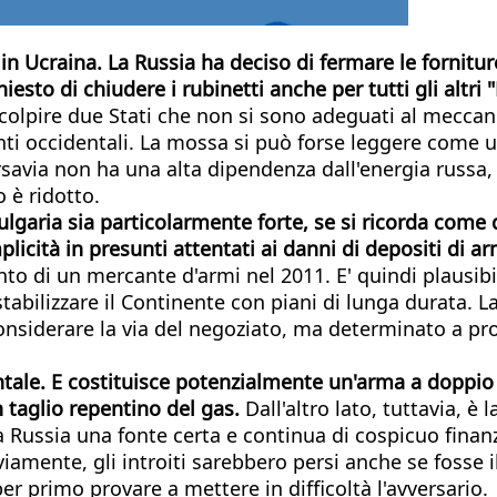
in Ucraina. La Russia ha deciso di fermare le forniture
sto di chiudere i rubinetti anche per tutti gli altri "
colpire due Stati che non si sono adeguati al meccani
enti occidentali. La mossa si può forse leggere come 
arsavia non ha una alta dipendenza dall'energia russ
 è ridotto.
ulgaria sia particolarmente forte, se si ricorda come
icità in presunti attentati ai danni di depositi di a
to di un mercante d'armi nel 2011. E' quindi plausibil
tabilizzare il Continente con piani di lunga durata. L
nsiderare la via del negoziato, ma determinato a pros
ale. E costituisce potenzialmente un'arma a doppio t
n taglio repentino del gas.
Dall'altro lato, tuttavia, 
Russia una fonte certa e continua di cospicuo finanzi
viamente, gli introiti sarebbero persi anche se fosse 
r primo provare a mettere in difficoltà l'avversario.