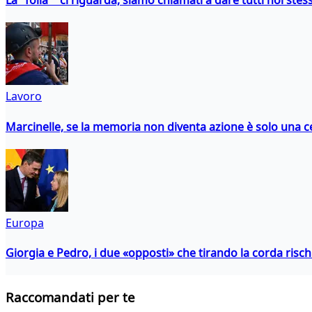
La "folla" ci riguarda, siamo chiamati a dare tutti noi stess
Lavoro
Marcinelle, se la memoria non diventa azione è solo una 
Europa
Giorgia e Pedro, i due «opposti» che tirando la corda risc
Raccomandati per te