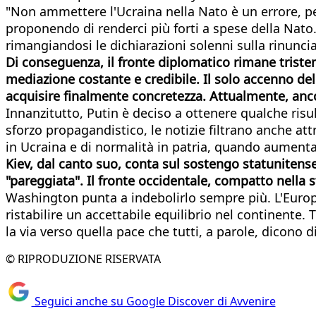
"Non ammettere l'Ucraina nella Nato è un errore, p
proponendo di renderci più forti a spese della Na
rimangiandosi le dichiarazioni solenni sulla rinuncia 
Di conseguenza, il fronte diplomatico rimane trist
mediazione costante e credibile. Il solo accenno del
acquisire finalmente concretezza. Attualmente, ancor
Innanzitutto, Putin è deciso a ottenere qualche risu
sforzo propagandistico, le notizie filtrano anche at
in Ucraina e di normalità in patria, quando aumentan
Kiev, dal canto suo, conta sul sostengo statunitens
"pareggiata". Il fronte occidentale, compatto nella 
Washington punta a indebolirlo sempre più. L'Europ
ristabilire un accettabile equilibrio nel continent
la via verso quella pace che tutti, a parole, dicono di
© RIPRODUZIONE RISERVATA
Seguici anche su Google Discover di Avvenire