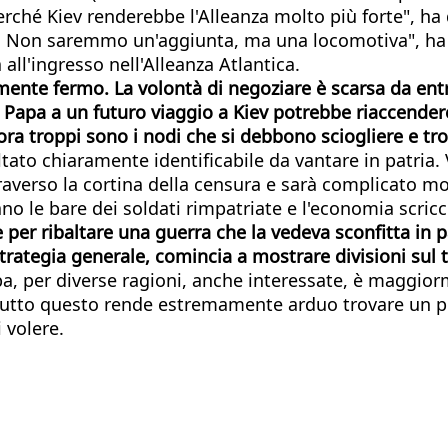
erché Kiev renderebbe l'Alleanza molto più forte", h
to. Non saremmo un'aggiunta, ma una locomotiva", ha
all'ingresso nell'Alleanza Atlantica.
emente fermo. La volontà di negoziare è scarsa da en
 Papa a un futuro viaggio a Kiev potrebbe riaccendere
a troppi sono i nodi che si debbono sciogliere e tropp
ltato chiaramente identificabile da vantare in patria.
traverso la cortina della censura e sarà complicato m
o le bare dei soldati rimpatriate e l'economia scricch
e per ribaltare una guerra che la vedeva sconfitta in
strategia generale, comincia a mostrare divisioni sul 
a, per diverse ragioni, anche interessate, è maggio
e. Tutto questo rende estremamente arduo trovare un p
 volere.