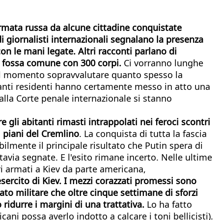
l'Armata russa da alcune cittadine conquistate
 giornalisti internazionali segnalano la presenza
con le mani legate. Altri racconti parlano di
na fossa comune con 300 corpi.
Ci vorranno lunghe
le al momento sopravvalutare quanto spesso la
 Tanti residenti hanno certamente messo in atto una
alla Corte penale internazionale si stanno
 gli abitanti rimasti intrappolati nei feroci scontri
i piani del Cremlino
. La conquista di tutta la fascia
lmente il principale risultato che Putin spera di
avia segnate. E l'esito rimane incerto. Nelle ultime
rri armati a Kiev da parte americana,
esercito di Kiev. I mezzi corazzati promessi sono
ato militare che oltre cinque settimane di sforzi
 ridurre i margini di una trattativa.
Lo ha fatto
ani possa averlo indotto a calcare i toni bellicisti).