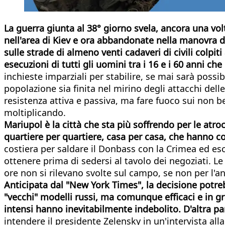
La guerra giunta al 38° giorno svela, ancora una volt
nell'area di Kiev e ora abbandonate nella manovra d
sulle strade di almeno venti cadaveri di civili colpit
esecuzioni di tutti gli uomini tra i 16 e i 60 anni 
inchieste imparziali per stabilire, se mai sarà possi
popolazione sia finita nel mirino degli attacchi de
resistenza attiva e passiva, ma fare fuoco sui non b
moltiplicando.
Mariupol è la città che sta più soffrendo per le atro
quartiere per quartiere, casa per casa, che hanno co
costiera per saldare il Donbass con la Crimea ed esc
ottenere prima di sedersi al tavolo dei negoziati. L
ore non si rilevano svolte sul campo, se non per l'an
Anticipata dal "New York Times", la decisione potreb
"vecchi" modelli russi, ma comunque efficaci e in gr
intensi hanno inevitabilmente indebolito. D'altra par
intendere il presidente Zelensky in un'intervista all