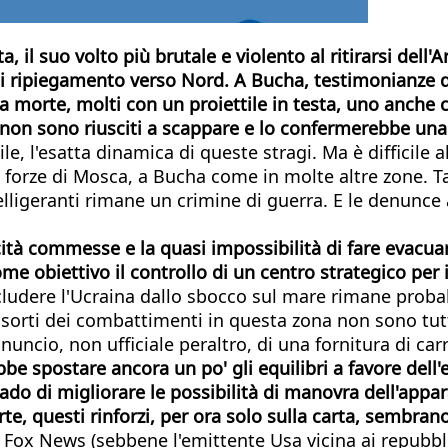
a, il suo volto più brutale e violento al ritirarsi del
i ripiegamento verso Nord. A Bucha, testimonianze di
i a morte, molti con un proiettile in testa, uno anche 
che non sono riusciti a scappare e lo confermerebbe u
bile, l'esatta dinamica di queste stragi. Ma è diffici
lle forze di Mosca, a Bucha come in molte altre zone.
elligeranti rimane un crimine di guerra. E le denunce 
cità commesse e la quasi impossibilità di fare evacuare
me obiettivo il controllo di un centro strategico per 
ludere l'Ucraina dallo sbocco sul mare rimane probabi
e sorti dei combattimenti in questa zona non sono tutt
nuncio, non ufficiale peraltro, di una fornitura di ca
be spostare ancora un po' gli equilibri a favore dell'
ado di migliorare le possibilità di manovra dell'appar
te, questi rinforzi, per ora solo sulla carta, sembrano
a Fox News (sebbene l'emittente Usa vicina ai repubblic