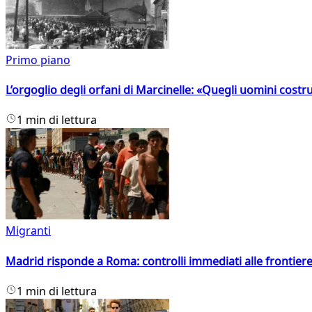
Primo piano
L’orgoglio degli orfani di Marcinelle: «Quegli uomini costr
1 min di lettura
Migranti
Madrid risponde a Roma: controlli immediati alle frontiere p
1 min di lettura