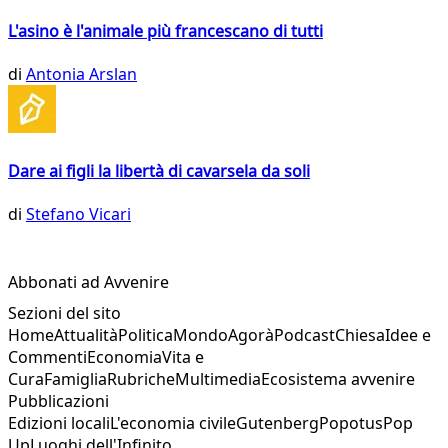
L'asino è l'animale più francescano di tutti
di
Antonia Arslan
Dare ai figli la libertà di cavarsela da soli
di
Stefano Vicari
Abbonati ad Avvenire
Sezioni del sito
Home
Attualità
Politica
Mondo
Agorà
Podcast
Chiesa
Idee e
Commenti
Economia
Vita e
Cura
Famiglia
Rubriche
Multimedia
Ecosistema avvenire
Pubblicazioni
Edizioni locali
L'economia civile
Gutenberg
Popotus
Pop
Up
Luoghi dell'Infinito