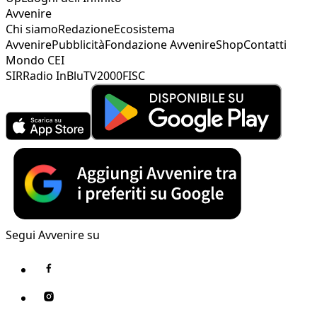
Avvenire
Chi siamo
Redazione
Ecosistema
Avvenire
Pubblicità
Fondazione Avvenire
Shop
Contatti
Mondo CEI
SIR
Radio InBlu
TV2000
FISC
Segui Avvenire su