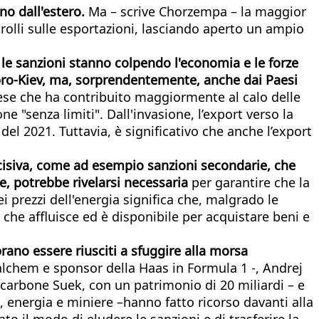
ono dall'estero.
Ma – scrive Chorzempa – la maggior
ontrolli sulle esportazioni, lasciando aperto un ampio
e le sanzioni stanno colpendo l'economia e le forze
 pro-Kiev, ma, sorprendentemente, anche dai Paesi
aese che ha contribuito maggiormente al calo delle
 "senza limiti". Dall'invasione, l’export verso la
el 2021. Tuttavia, è significativo che anche l’export
ncisiva, come ad esempio sanzioni secondarie, che
e, potrebbe rivelarsi necessaria
per garantire che la
i prezzi dell'energia significa che, malgrado le
 che affluisce ed è disponibile per acquistare beni e
rano essere riusciti a sfuggire alla morsa
lchem e sponsor della Haas in Formula 1 -, Andrej
l carbone Suek, con un patrimonio di 20 miliardi – e
, energia e miniere –hanno fatto ricorso davanti alla
to il modo di eludere le sanzioni e di trasferire la