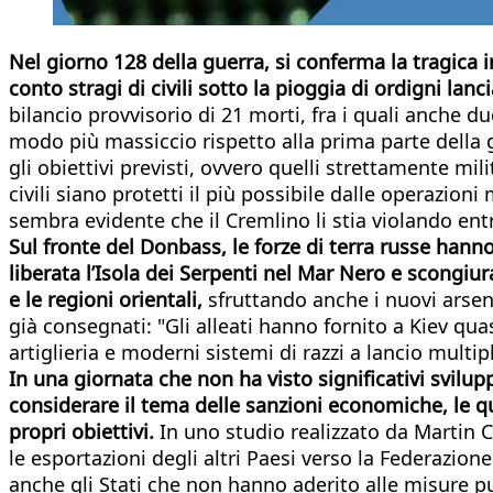
Nel giorno 128 della guerra, si conferma la tragica i
conto stragi di civili sotto la pioggia di ordigni lan
bilancio provvisorio di 21 morti, fra i quali anche d
modo più massiccio rispetto alla prima parte della 
gli obiettivi previsti, ovvero quelli strettamente mil
civili siano protetti il più possibile dalle operazion
sembra evidente che il Cremlino li stia violando en
Sul fronte del Donbass, le forze di terra russe hanno
liberata l’Isola dei Serpenti nel Mar Nero e scongiu
e le regioni orientali,
sfruttando anche i nuovi arsen
già consegnati: "Gli alleati hanno fornito a Kiev quas
artiglieria e moderni sistemi di razzi a lancio multip
In una giornata che non ha visto significativi svilup
considerare il tema delle sanzioni economiche, le qu
propri obiettivi.
In uno studio realizzato da Martin 
le esportazioni degli altri Paesi verso la Federazio
anche gli Stati che non hanno aderito alle misure pu