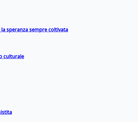
e la speranza sempre coltivata
o culturale
istita