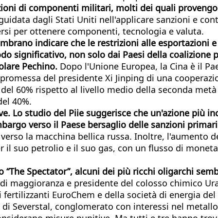
azioni di componenti militari, molti dei quali proveng
ne guidata dagli Stati Uniti nell'applicare sanzioni e c
rsi per ottenere componenti, tecnologia e valuta.
embrano indicare che le restrizioni alle esportazioni 
o significativo, non solo dai Paesi della coalizione
colare Pechino.
Dopo l'Unione Europea, la Cina è il P
promessa del presidente Xi Jinping di una cooperazione
del 60% rispetto al livello medio della seconda metà d
del 40%.
e. Lo studio del Piie suggerisce che un'azione più i
bargo verso il Paese bersaglio delle sanzioni primari
verso la macchina bellica russa. Inoltre, l'aumento de
 il suo petrolio e il suo gas, con un flusso di moneta
 “The Spectator”, alcuni dei più ricchi oligarchi semb
 di maggioranza e presidente del colosso chimico Ura
 fertilizzanti EuroChem e della società di energia de
di Severstal, conglomerato con interessi nel metallo
onsiderano misure punitive. Ma tutti e tre hanno trova