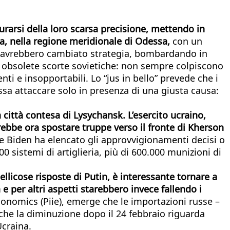
curarsi della loro scarsa precisione, mettendo in
ivka, nella regione meridionale di Odessa,
con un
tari avrebbero cambiato strategia, bombardando in
le obsolete scorte sovietiche: non sempre colpiscono
nti e insopportabili. Lo “jus in bello” prevede che i
possa attaccare solo in presenza di una giusta causa:
la città contesa di Lysychansk.
L’esercito ucraino,
rebbe ora spostare truppe verso il fronte di Kherson
oe Biden ha elencato gli approvvigionamenti decisi o
00 sistemi di artiglieria, più di 600.000 munizioni di
ellicose risposte di Putin, è interessante tornare a
 per altri aspetti starebbero invece fallendo i
conomics (Piie), emerge che le importazioni russe –
 che la diminuzione dopo il 24 febbraio riguarda
Ucraina.