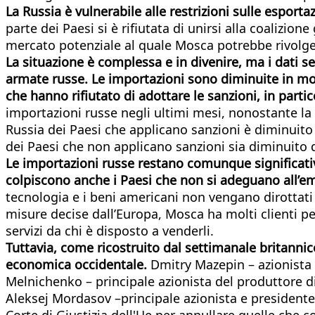
La Russia è vulnerabile alle restrizioni sulle esport
parte dei Paesi si è rifiutata di unirsi alla coalizio
mercato potenziale al quale Mosca potrebbe rivolge
La situazione è complessa e in divenire, ma i dati s
armate russe. Le importazioni sono diminuite in mod
che hanno rifiutato di adottare le sanzioni, in parti
importazioni russe negli ultimi mesi, nonostante la 
Russia dei Paesi che applicano sanzioni è diminuito 
dei Paesi che non applicano sanzioni sia diminuito 
Le importazioni russe restano comunque significativ
colpiscono anche i Paesi che non si adeguano all’em
tecnologia e i beni americani non vengano dirottati 
misure decise dall’Europa, Mosca ha molti clienti per
servizi da chi è disposto a venderli.
Tuttavia, come ricostruito dal settimanale britannico
economica occidentale.
Dmitry Mazepin – azionista
Melnichenko – principale azionista del produttore di
Aleksej Mordasov –principale azionista e presidente 
Corte di Giustizia dell'Ue per annullare quelle che c