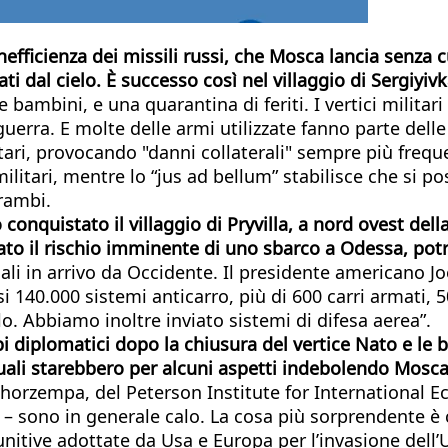
nefficienza dei missili russi, che Mosca lancia senza 
ciati dal cielo. È successo così nel villaggio di Sergiy
ue bambini, e una quarantina di feriti. I vertici mili
guerra. E molte delle armi utilizzate fanno parte del
itari, provocando "danni collaterali" sempre più freque
i militari, mentre lo “jus ad bellum” stabilisce che si 
trambi.
 conquistato il villaggio di Pryvilla, a nord ovest del
rato il rischio imminente di uno sbarco a Odessa, pot
ali in arrivo da Occidente. Il presidente americano J
i 140.000 sistemi anticarro, più di 600 carri armati, 5
lo. Abbiamo inoltre inviato sistemi di difesa aerea”.
pi diplomatici dopo la chiusura del vertice Nato e le b
ali starebbero per alcuni aspetti indebolendo Mosca e
Chorzempa, del Peterson Institute for International E
ne – sono in generale calo. La cosa più sorprendente è
nitive adottate da Usa e Europa per l’invasione dell’