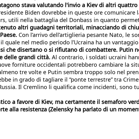
ntagono stava valutando l'invio a Kiev di altri quattro
presidente Biden dovrebbe in queste ore comunicare la 
s, utili nella battaglia del Donbass in quanto perme
tenuto altri guadagni territoriali, minacciando di chi
 Paese.
Con l’arrivo dell’artiglieria pesante Nato, le
 il quale nel medio periodo l’Ucraina ha un vantaggi
ssi che disertano o si rifiutano di combattere. Putin
 delle grandi città.
Al contrario, i soldati ucraini h
nuove forniture occidentali potrebbero cambiare la si
almeno tre volte e Putin sembra troppo solo nel prend
bbe in grado di tagliare il “ponte terrestre” tra Crime
ssia. Il Cremlino li qualifica come incidenti, sono tu
tico a favore di Kiev, ma certamente il semaforo verd
e alla resistenza (Zelensky ha parlato di un moment