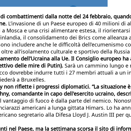
 di combattimenti dalla notte del 24 febbraio, quando 
ne.
L’invasione di un Paese europeo di 40 milioni di a
 Mosca e una crisi alimentare estesa, il riorientarsi d
e Finlandia, il consolidamento dei Brics come alleanza
sono includere anche le difficoltà dell’ecumenismo con
oltre all’isolamento culturale e sportivo della Russia 
namento dell’Ucraina alla Ue. Il Consiglio europeo ha
ettivo delle mire di Putin).
Sarà un cammino lungo e n
ttacco dovrebbe indurre tutti i 27 membri attuali a un
siederà a Bruxelles.
non riflette i progressi diplomatici. “La situazione è
uzhny, comandante in capo dell'esercito ucraino, des
hé il vantaggio di fuoco è dalla parte del nemico. Non
 lanciarazzi americani a lunga gittata Himars. Lo ha ann
icano segretario alla Difesa Lloyd J. Austin III per qu
ti nel Paese, ma la settimana scorsa il sito di infor