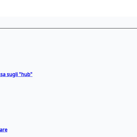
sa sugli "hub"
eare