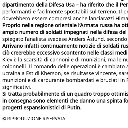
dipartimento della Difesa Usa – ha riferito che il Pe
performanti e facilmente spostabili sul terreno. Il 
dovrebbero essere compresi anche lanciarazzi Himar
Proprio nella regione orientale l’Armata russa ha ot
ampio numero di soldati impegnati nella difesa del
spiegato l’analista svedese Anders Åslund, secondo
Arrivano infatti continuamente notizie di soldati ru
ciò creerebbe eccessivo scontento nelle classi medie
Kiev è la scarsità di cannoni e di munizioni, ma le 
colonnelli. Il comando delle operazioni è cambiato 
ucraina a Est di Kherson, se risultasse vincente, sare
munizioni e di carburante bombardati e bruciati in Ru
significativi.
Si tratta probabilmente di un quadro troppo ottimis
in consegna sono elementi che danno una spinta fort
progetti espansionistici di Putin.
© RIPRODUZIONE RISERVATA