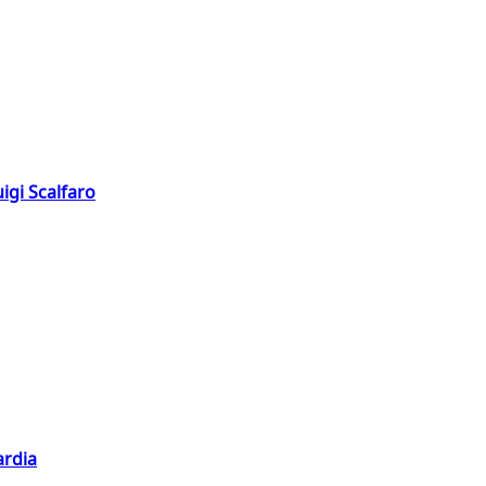
igi Scalfaro
ardia