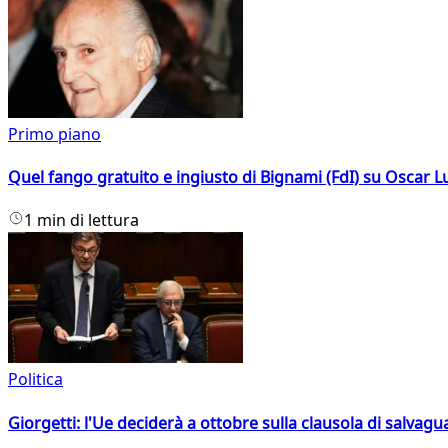
Primo piano
Quel fango gratuito e ingiusto di Bignami (FdI) su Oscar Lu
1 min di lettura
Politica
Giorgetti: l'Ue deciderà a ottobre sulla clausola di salvagu