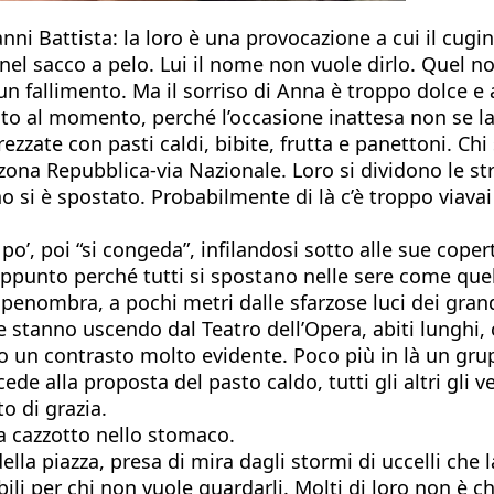
nni Battista: la loro è una provocazione a cui il cug
l sacco a pelo. Lui il nome non vuole dirlo. Quel nom
n fallimento. Ma il sorriso di Anna è troppo dolce e a
o al momento, perché l’occasione inattesa non se la 
ezzate con pasti caldi, bibite, frutta e panettoni. Chi
 zona Repubblica-via Nazionale. Loro si dividono le st
 si è spostato. Probabilmente di là c’è troppo viavai e
 po’, poi “si congeda”, infilandosi sotto alle sue cope
 appunto perché tutti si spostano nelle sere come quel
e penombra, a pochi metri dalle sfarzose luci dei grand
 che stanno uscendo dal Teatro dell’Opera, abiti lunghi
o un contrasto molto evidente. Poco più in là un grup
cede alla proposta del pasto caldo, tutti gli altri gli
o di grazia.
da cazzotto nello stomaco.
ella piazza, presa di mira dagli stormi di uccelli che 
sibili per chi non vuole guardarli. Molti di loro non è 