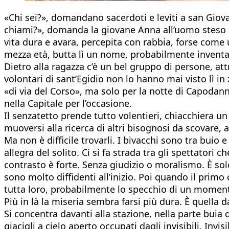
«Chi sei?», domandano sacerdoti e levìti a san Giova
chiami?», domanda la giovane Anna all’uomo steso ne
vita dura e avara, percepita con rabbia, forse come u
mezza età, butta lì un nome, probabilmente inventat
Dietro alla ragazza c’è un bel gruppo di persone, attr
volontari di sant’Egidio non lo hanno mai visto lì in
«di via del Corso», ma solo per la notte di Capodanno
nella Capitale per l’occasione.
Il senzatetto prende tutto volentieri, chiacchiera un
muoversi alla ricerca di altri bisognosi da scovare,
Ma non è difficile trovarli. I bivacchi sono tra buio 
allegra del solito. Ci si fa strada tra gli spettatori
contrasto è forte. Senza giudizio o moralismo. È sol
sono molto diffidenti all’inizio. Poi quando il primo 
tutta loro, probabilmente lo specchio di un moment
Più in là la miseria sembra farsi più dura. È quella 
Si concentra davanti alla stazione, nella parte buia d
giacigli a cielo aperto occupati dagli invisibili. Invi