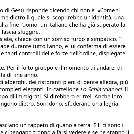
ino di Gesù risponde dicendo chi non è. «Come ti
e dietro il quale si scoprirebbe un’identità, una
lla fine l’uomo, un italiano che ha già superato la
lascia sfuggire.
 siete, chiede con un sorriso furbo e simpatico. I
rade durante tutto l’anno, e lui conferma di essere
 tanti controlli delle forze dell’ordine, dispiegate
rte. Per il folto gruppo è il momento di andare, di
la di fine anno.
i alberghi, dei ristoranti pieni di gente allegra, più
, completi eleganti. In cartellone
Lo Schiaccianoci
. Il
po di immigrati. Si direbbero eritrei. Anche loro
 vengono dietro. Sorridono, sfoderano un’allegria
lasciano un tappeto di guano a terra. E lì ci sono i
che ci tengano troppo a farsi vedere e se ne stanno lì,