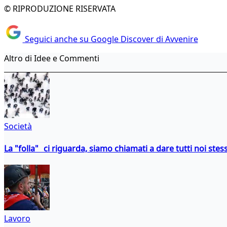
© RIPRODUZIONE RISERVATA
Seguici anche su Google Discover di Avvenire
Altro di Idee e Commenti
Società
La "folla" ci riguarda, siamo chiamati a dare tutti noi stess
Lavoro