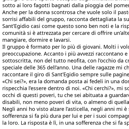
sotto ai loro fagotti bagnati dalla pioggia del pomer
Anche per la donna scontrosa che vuole solo il pasto
sorrisi affabili del gruppo, racconta dettagliata la 
Sant’Egidio casi come questo sono ben noti e la rispo
comunità si è attrezzata per cercare di offrire un’al
mangiare, dormire e lavarsi.
Il gruppo è formato per lo più di giovani. Molti i vol
preoccupazione. Accanto i più avvezzi raccontano
sottoscritta, non del tutto neofita, con l’occhio da 
speciale delle 365 dell’anno. Una delle ragazze mi c
raccontare il giro di Sant’Egidio sempre sulle pagin
«Chi sei?», era la domanda posta ai fedeli in una do
rispecchia l’essere dentro di noi. «Chi cerchi?», mi 
occhi di questi poveri, tu che sei abituata a guardar
disabili, non meno poveri di vita, o almeno di quell
Negli anni ho visto alzare l’asticella, negli anni mi
sofferenza si fa più dura per lui e per i suoi compag
la loro. La risposta è lì, in una sofferenza che si fa 