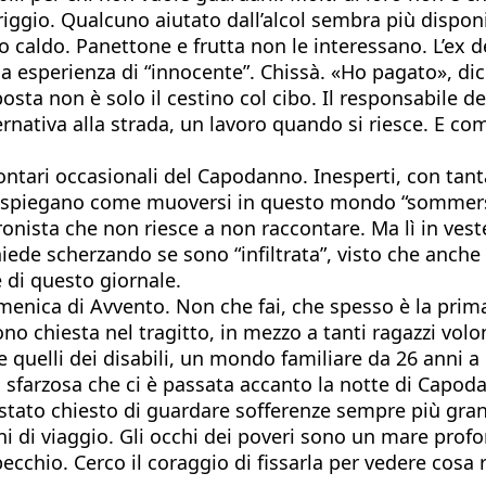
iggio. Qualcuno aiutato dall’alcol sembra più disponib
 caldo. Panettone e frutta non le interessano. L’ex d
sua esperienza di “innocente”. Chissà. «Ho pagato», dic
sta non è solo il cestino col cibo. Il responsabile de
ternativa alla strada, un lavoro quando si riesce. E c
ontari occasionali del Capodanno. Inesperti, con tanta 
 e spiegano come muoversi in questo mondo “sommer
cronista che non riesce a non raccontare. Ma lì in vest
hiede scherzando se sono “infiltrata”, visto che anch
e di questo giornale.
menica di Avvento. Non che fai, che spesso è la prima
sono chiesta nel tragitto, in mezzo a tanti ragazzi vol
e quelli dei disabili, un mondo familiare da 26 anni a
a sfarzosa che ci è passata accanto la notte di Capod
 è stato chiesto di guardare sofferenze sempre più gran
ni di viaggio. Gli occhi dei poveri sono un mare profo
specchio. Cerco il coraggio di fissarla per vedere cosa 