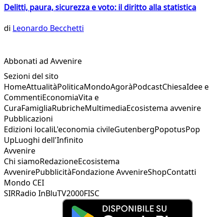
Delitti, paura, sicurezza e voto: il diritto alla statistica
di
Leonardo Becchetti
Abbonati ad Avvenire
Sezioni del sito
Home
Attualità
Politica
Mondo
Agorà
Podcast
Chiesa
Idee e
Commenti
Economia
Vita e
Cura
Famiglia
Rubriche
Multimedia
Ecosistema avvenire
Pubblicazioni
Edizioni locali
L'economia civile
Gutenberg
Popotus
Pop
Up
Luoghi dell'Infinito
Avvenire
Chi siamo
Redazione
Ecosistema
Avvenire
Pubblicità
Fondazione Avvenire
Shop
Contatti
Mondo CEI
SIR
Radio InBlu
TV2000
FISC