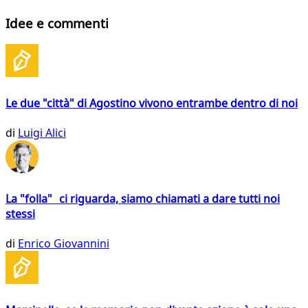
Idee e commenti
Le due "città" di Agostino vivono entrambe dentro di noi
di
Luigi Alici
La "folla" ci riguarda, siamo chiamati a dare tutti noi
stessi
di
Enrico Giovannini