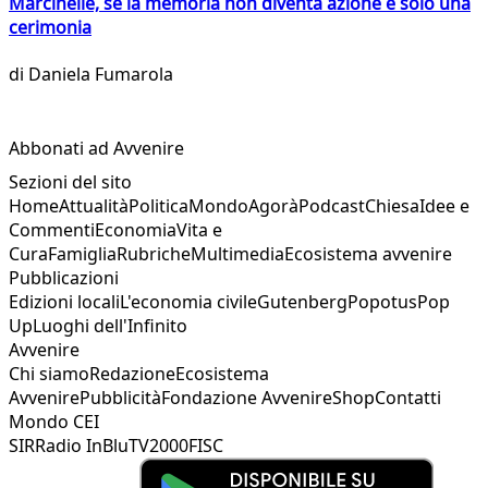
Marcinelle, se la memoria non diventa azione è solo una
cerimonia
di
Daniela Fumarola
Abbonati ad Avvenire
Sezioni del sito
Home
Attualità
Politica
Mondo
Agorà
Podcast
Chiesa
Idee e
Commenti
Economia
Vita e
Cura
Famiglia
Rubriche
Multimedia
Ecosistema avvenire
Pubblicazioni
Edizioni locali
L'economia civile
Gutenberg
Popotus
Pop
Up
Luoghi dell'Infinito
Avvenire
Chi siamo
Redazione
Ecosistema
Avvenire
Pubblicità
Fondazione Avvenire
Shop
Contatti
Mondo CEI
SIR
Radio InBlu
TV2000
FISC