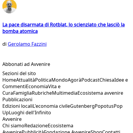
La pace disarmata di Rotblat, lo scienziato che lasciò la
bomba atomica
di
Gerolamo Fazzini
Abbonati ad Avvenire
Sezioni del sito
Home
Attualità
Politica
Mondo
Agorà
Podcast
Chiesa
Idee e
Commenti
Economia
Vita e
Cura
Famiglia
Rubriche
Multimedia
Ecosistema avvenire
Pubblicazioni
Edizioni locali
L'economia civile
Gutenberg
Popotus
Pop
Up
Luoghi dell'Infinito
Avvenire
Chi siamo
Redazione
Ecosistema
Avvenire
Pubblicità
Fondazione Avvenire
Shop
Contatti