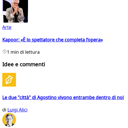
Arte
Kapoor: «È lo spettatore che completa l’opera»
1 min di lettura
Idee e commenti
Le due "città" di Agostino vivono entrambe dentro di noi
di
Luigi Alici