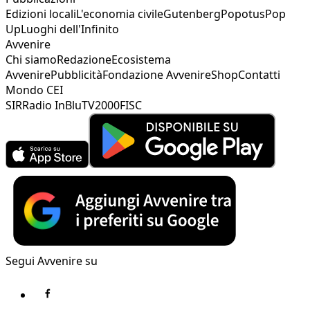
Edizioni locali
L'economia civile
Gutenberg
Popotus
Pop
Up
Luoghi dell'Infinito
Avvenire
Chi siamo
Redazione
Ecosistema
Avvenire
Pubblicità
Fondazione Avvenire
Shop
Contatti
Mondo CEI
SIR
Radio InBlu
TV2000
FISC
Segui Avvenire su