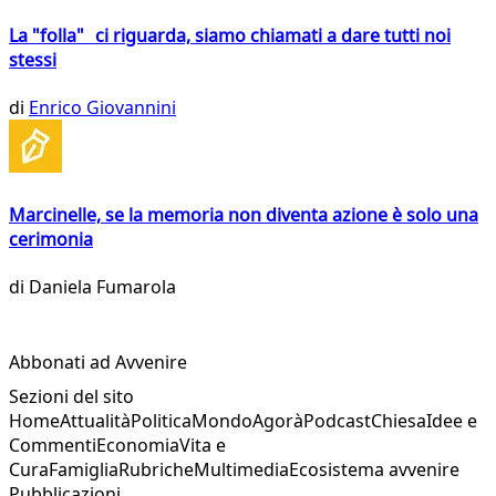
La "folla" ci riguarda, siamo chiamati a dare tutti noi
stessi
di
Enrico Giovannini
Marcinelle, se la memoria non diventa azione è solo una
cerimonia
di
Daniela Fumarola
Abbonati ad Avvenire
Sezioni del sito
Home
Attualità
Politica
Mondo
Agorà
Podcast
Chiesa
Idee e
Commenti
Economia
Vita e
Cura
Famiglia
Rubriche
Multimedia
Ecosistema avvenire
Pubblicazioni