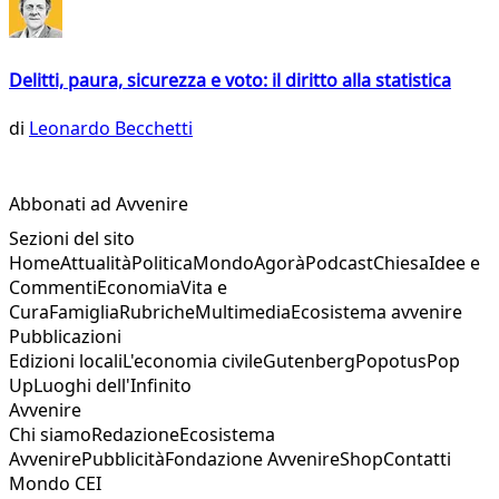
Delitti, paura, sicurezza e voto: il diritto alla statistica
di
Leonardo Becchetti
Abbonati ad Avvenire
Sezioni del sito
Home
Attualità
Politica
Mondo
Agorà
Podcast
Chiesa
Idee e
Commenti
Economia
Vita e
Cura
Famiglia
Rubriche
Multimedia
Ecosistema avvenire
Pubblicazioni
Edizioni locali
L'economia civile
Gutenberg
Popotus
Pop
Up
Luoghi dell'Infinito
Avvenire
Chi siamo
Redazione
Ecosistema
Avvenire
Pubblicità
Fondazione Avvenire
Shop
Contatti
Mondo CEI