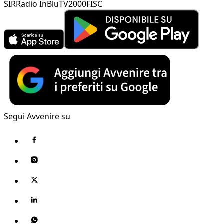
SIR
Radio InBlu
TV2000
FISC
Segui Avvenire su