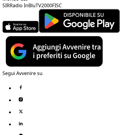
SIR
Radio InBlu
TV2000
FISC
Segui Avvenire su