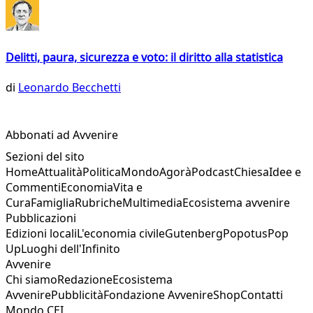
Delitti, paura, sicurezza e voto: il diritto alla statistica
di
Leonardo Becchetti
Abbonati ad Avvenire
Sezioni del sito
Home
Attualità
Politica
Mondo
Agorà
Podcast
Chiesa
Idee e
Commenti
Economia
Vita e
Cura
Famiglia
Rubriche
Multimedia
Ecosistema avvenire
Pubblicazioni
Edizioni locali
L'economia civile
Gutenberg
Popotus
Pop
Up
Luoghi dell'Infinito
Avvenire
Chi siamo
Redazione
Ecosistema
Avvenire
Pubblicità
Fondazione Avvenire
Shop
Contatti
Mondo CEI