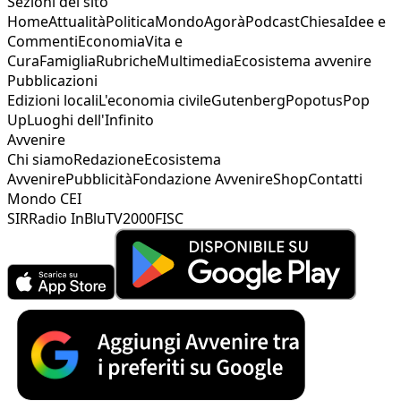
Sezioni del sito
Home
Attualità
Politica
Mondo
Agorà
Podcast
Chiesa
Idee e
Commenti
Economia
Vita e
Cura
Famiglia
Rubriche
Multimedia
Ecosistema avvenire
Pubblicazioni
Edizioni locali
L'economia civile
Gutenberg
Popotus
Pop
Up
Luoghi dell'Infinito
Avvenire
Chi siamo
Redazione
Ecosistema
Avvenire
Pubblicità
Fondazione Avvenire
Shop
Contatti
Mondo CEI
SIR
Radio InBlu
TV2000
FISC