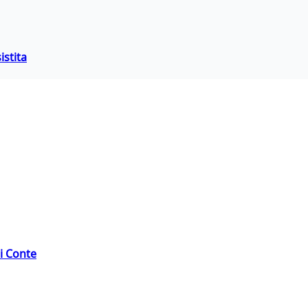
istita
di Conte