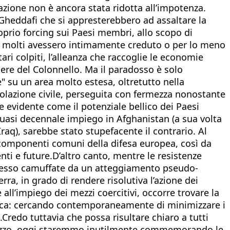
azione non è ancora stata ridotta all’impotenza.
a Gheddafi che si appresterebbero ad assaltare la
prio forcing sui Paesi membri, allo scopo di
to molti avessero intimamente creduto o per lo meno
ri colpiti, l’alleanza che raccoglie le economie
tere del Colonnello. Ma il paradosso è solo
 su un area molto estesa, oltretutto nella
opolazione civile, perseguita con fermezza nonostante
e evidente come il potenziale bellico dei Paesi
quasi decennale impiego in Afghanistan (a sua volta
’Iraq), sarebbe stato stupefacente il contrario. Al
e componenti comuni della difesa europea, così da
nti e future.D’altro canto, mentre le resistenze
spesso camuffate da un atteggiamento pseudo-
rra, in grado di rendere risolutiva l’azione dei
all’impiego dei mezzi coercitivi, occorre trovare la
matica: cercando contemporaneamente di minimizzare i
i.Credo tuttavia che possa risultare chiaro a tutti
 mezzo, oggi staremmo inutilmente commemorando le