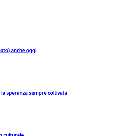
bato) anche oggi
e la speranza sempre coltivata
o culturale