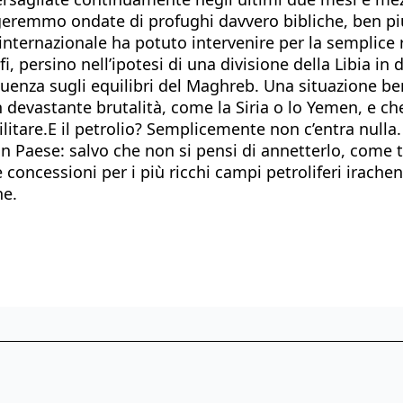
geremmo ondate di profughi davvero bibliche, ben più
internazionale ha potuto intervenire per la semplice 
 persino nell’ipotesi di una divisione della Libia in d
nza sugli equilibri del Maghreb. Una situazione ben d
n devastante brutalità, come la Siria o lo Yemen, e ch
litare.E il petrolio? Semplicemente non c’entra null
i un Paese: salvo che non si pensi di annetterlo, com
le concessioni per i più ricchi campi petroliferi irach
ne.