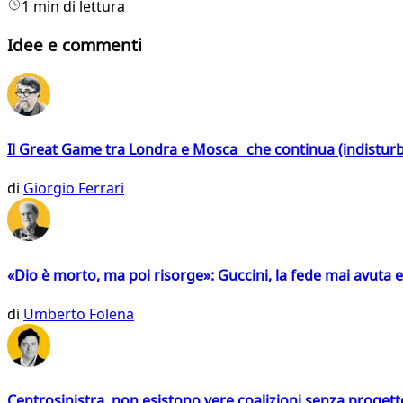
1 min di lettura
Idee e commenti
Il Great Game tra Londra e Mosca che continua (indistur
di
Giorgio Ferrari
«Dio è morto, ma poi risorge»: Guccini, la fede mai avuta 
di
Umberto Folena
Centrosinistra, non esistono vere coalizioni senza progett