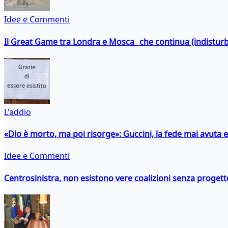
Idee e Commenti
Il Great Game tra Londra e Mosca che continua (indistur
L'addio
«Dio è morto, ma poi risorge»: Guccini, la fede mai avuta 
Idee e Commenti
Centrosinistra, non esistono vere coalizioni senza progett