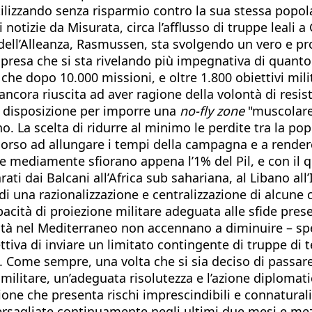
utilizzando senza risparmio contro la sua stessa popol
notizie da Misurata, circa l’afflusso di truppe leali 
ell’Alleanza, Rasmussen, sta svolgendo un vero e pro
mpresa che si sta rivelando più impegnativa di quan
 dopo 10.000 missioni, e oltre 1.800 obiettivi milita
ncora riuscita ad aver ragione della volontà di resis
 a disposizione per imporre una
no-fly zone
"muscolare"
o. La scelta di ridurre al minimo le perdite tra la p
oncorso ad allungare i tempi della campagna e a render
e mediamente sfiorano appena l’1% del Pil, e con il 
rati dai Balcani all’Africa sub sahariana, al Libano all
di una razionalizzazione e centralizzazione di alcun
pacità di proiezione militare adeguata alle sfide prese
ilità nel Mediterraneo non accennano a diminuire – 
tiva di inviare un limitato contingente di truppe di te
. Come sempre, una volta che si sia deciso di passare 
e militare, un’adeguata risolutezza e l’azione diplo
azione che presenta rischi imprescindibili e connatural
 bersagliate continuamente negli ultimi due mesi e