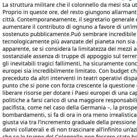
La struttura militare che il colonnello da mesi sta 
Proprio in queste ore, del resto giungono allarmanti 
città. Contemporaneamente, il segretario generale d
aumentare il contributo di ognuno a favore di un’i
sostenuto pubblicamente.Può sembrare incredibile che
tecnologicamente più avanzate del pianeta non sia a
apparente, se si considera la limitatezza dei mezzi
sostanziale assenza di truppe di appoggio sul terren
gli inevitabili tragici fallimenti, ha sicuramente c
europei sia incredibilmente limitato. Con budget ch
preceduto da altri interventi in teatri operativi dispa
punto che si pone con forza crescente la questione 
liberare risorse per dotare i Paesi europei di una ca
politiche a farsi carico di una maggiore responsab
pacifista, come nel caso della Germania –, la prospet
bombardamenti, si fa di ora in ora meno irrealistica
giusta via tra l’incremento graduale della pression
danni collaterali e di non trascinare all’infinito un’
che se le truppe del Colonnello non fossero state