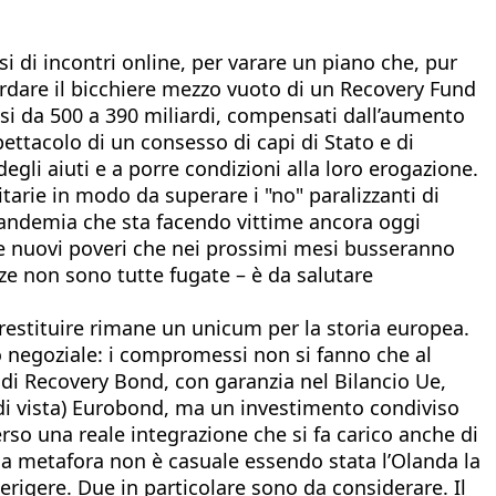
si di incontri online, per varare un piano che, pur
ardare il bicchiere mezzo vuoto di un Recovery Fund
si da 500 a 390 miliardi, compensati dall’aumento
pettacolo di un consesso di capi di Stato e di
gli aiuti e a porre condizioni alla loro erogazione.
arie in modo da superare i "no" paralizzanti di
 pandemia che sta facendo vittime ancora oggi
 e nuovi poveri che nei prossimi mesi busseranno
zze non sono tutte fugate – è da salutare
 restituire rimane un unicum per la storia europea.
o negoziale: i compromessi non si fanno che al
 di Recovery Bond, con garanzia nel Bilancio Ue,
 di vista) Eurobond, ma un investimento condiviso
verso una reale integrazione che si fa carico anche di
la metafora non è casuale essendo stata l’Olanda la
 erigere. Due in particolare sono da considerare. Il