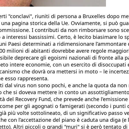
erti "conclavi", riuniti di persona a Bruxelles dopo me
re una pagina storica della Ue. Ovviamente, si può gu
Commissione. I contributi da non rimborsare sono sce
 a interessi bassissimi. Certo, è lecito biasimare lo s
uni Paesi determinati a ridimensionare l’ammontare de
0 milioni di abitanti dovrebbe avere regole maggiorit
sibile deprecare gli egoismi nazionali di fronte alla
peto intere economie, con un esercito di disoccupati
eccanismo che dovrà ora mettersi in moto – le incerte
che esso rappresenta.
iti dal virus non sono pochi, e anche la quota da non
to che si doveva mettere in conto un assottigliament
ità del Recovery Fund, che prevede anche l’emissione
i come per gli agognati o famigerati (secondo i punti
già più volte sottolineato, di un significativo passo 
e con l’accettazione del piano è caduta una diga (e 
to). Altri piccoli o grandi "muri" si è però tentato di