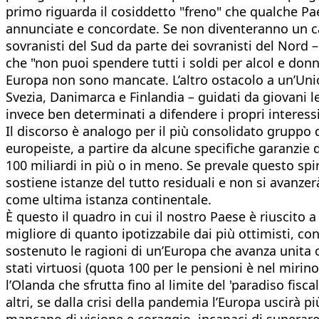
primo riguarda il cosiddetto "freno" che qualche Pa
annunciate e concordate. Se non diventeranno un cappi
sovranisti del Sud da parte dei sovranisti del Nord 
che "non puoi spendere tutti i soldi per alcol e don
Europa non sono mancate. L’altro ostacolo a un’Union
Svezia, Danimarca e Finlandia – guidati da giovani 
invece ben determinati a difendere i propri interess
Il discorso è analogo per il più consolidato gruppo d
europeiste, a partire da alcune specifiche garanzie 
100 miliardi in più o in meno. Se prevale questo sp
sostiene istanze del tutto residuali e non si avanzer
come ultima istanza continentale.
È questo il quadro in cui il nostro Paese è riuscito
migliore di quanto ipotizzabile dai più ottimisti, con
sostenuto le ragioni di un’Europa che avanza unita 
stati virtuosi (quota 100 per le pensioni è nel mir
l’Olanda che sfrutta fino al limite del 'paradiso fis
altri, se dalla crisi della pandemia l’Europa uscirà p
mancano di visione e coraggio, incapaci di superare g