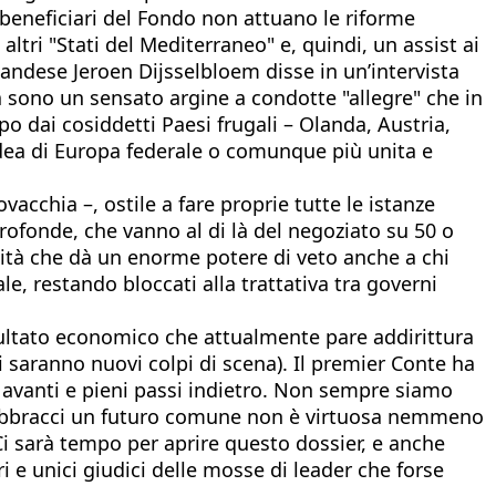
beneficiari del Fondo non attuano le riforme
altri "Stati del Mediterraneo" e, quindi, un assist ai
landese Jeroen Dijsselbloem disse in un’intervista
tà sono un sensato argine a condotte "allegre" che in
o dai cosiddetti Paesi frugali – Olanda, Austria,
idea di Europa federale o comunque più unita e
acchia –, ostile a fare proprie tutte le istanze
profonde, che vanno al di là del negoziato su 50 o
mità che dà un enorme potere di veto anche a chi
e, restando bloccati alla trattativa tra governi
risultato economico che attualmente pare addirittura
ci saranno nuovi colpi di scena). Il premier Conte ha
 avanti e pieni passi indietro. Non sempre siamo
che abbracci un futuro comune non è virtuosa nemmeno
. Ci sarà tempo per aprire questo dossier, e anche
eri e unici giudici delle mosse di leader che forse