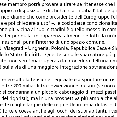
ese membro potrà provare a tirare se ritenesse che i 
o a disposizione di chi ha in antipatia l’Italia e gli 
– ricordiamo che come presidente dell’Eurogruppo l’o
ne e poi chiedere aiuto" –, le cosiddette condizionali
e più vicina ai suoi cittadini è quello messo in camp
leader per nulla, in apparenza almeno, sedotti da un’
i nazionali pur all’interno di uno spazio comune.
i Visegrad – Ungheria, Polonia, Repubblica Ceca e Slov
dello Stato di diritto. Queste sono le spaccature più 
irito, non verrà mai superata la procedura dell’unani
à sulla via di una maggiore integrazione sovranazional
 a tenere alta la tensione negoziale e a spuntare un 
 oltre 200 miliardi tra sovvenzioni e prestiti (se non 
o si condanna a un piccolo cabotaggio di mezzi passi
ino dei rigoristi), ma in una prospettiva più ampia 
cale' le maglie larghe delle regole Ue in tema di tasse
iù forte e coesa anche agli occhi dei suoi abitanti, i v
li stretti orizzonti delle prossime elezioni nazionali.