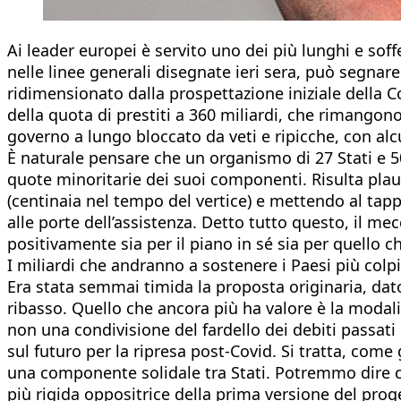
Ai leader europei è servito uno dei più lunghi e soff
nelle linee generali disegnate ieri sera, può segna
ridimensionato dalla prospettazione iniziale della 
della quota di prestiti a 360 miliardi, che rimangono
governo a lungo bloccato da veti e ripicche, con alc
È naturale pensare che un organismo di 27 Stati e 50
quote minoritarie dei suoi componenti. Risulta plau
(centinaia nel tempo del vertice) e mettendo al tap
alle porte dell’assistenza. Detto tutto questo, il m
positivamente sia per il piano in sé sia per quello 
I miliardi che andranno a sostenere i Paesi più colp
Era stata semmai timida la proposta originaria, da
ribasso. Quello che ancora più ha valore è la modal
non una condivisione del fardello dei debiti passat
sul futuro per la ripresa post-Covid. Si tratta, come 
una componente solidale tra Stati. Potremmo dire ch
più rigida oppositrice della prima versione del proget