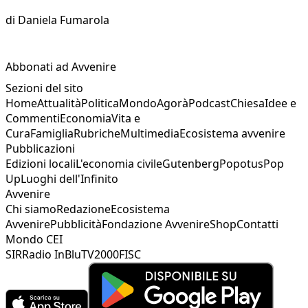
di
Daniela Fumarola
Abbonati ad Avvenire
Sezioni del sito
Home
Attualità
Politica
Mondo
Agorà
Podcast
Chiesa
Idee e
Commenti
Economia
Vita e
Cura
Famiglia
Rubriche
Multimedia
Ecosistema avvenire
Pubblicazioni
Edizioni locali
L'economia civile
Gutenberg
Popotus
Pop
Up
Luoghi dell'Infinito
Avvenire
Chi siamo
Redazione
Ecosistema
Avvenire
Pubblicità
Fondazione Avvenire
Shop
Contatti
Mondo CEI
SIR
Radio InBlu
TV2000
FISC