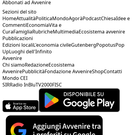
Abbonati ad Avvenire
Sezioni del sito
Home
Attualità
Politica
Mondo
Agorà
Podcast
Chiesa
Idee e
Commenti
Economia
Vita e
Cura
Famiglia
Rubriche
Multimedia
Ecosistema avvenire
Pubblicazioni
Edizioni locali
L'economia civile
Gutenberg
Popotus
Pop
Up
Luoghi dell'Infinito
Avvenire
Chi siamo
Redazione
Ecosistema
Avvenire
Pubblicità
Fondazione Avvenire
Shop
Contatti
Mondo CEI
SIR
Radio InBlu
TV2000
FISC