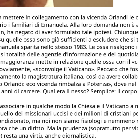
a mettere in collegamento con la vicenda Orlandi le 
prio i familiari di Emanuela. Alla loro domanda non è 
olin, ha negato di aver formulato tale ipotesi. Chiunq
u quelle ossa sono già sufficienti a escludere che si 
manuela sparita nello stesso 1983. Le ossa risalgono 
otalità delle agenzie d’informazione e dei quotidiani i
maggioranza mette in relazione quelle ossa con il «ca
 ovviamente, «sconvolge il Vaticano». Peccato che fos
trovamento la magistratura italiana, così da avere colla
so Orlandi: eco vicenda rimbalza a Potenza», dove nel
ni di carcere. Qual era il nesso? Semplice: il corpo d
associare in qualche modo la Chiesa e il Vaticano a mi
 quello dei missionari uccisi e dei milioni di cristiani
 condizionato, ma noi non siamo fisiologi e nemmeno 
ora che un diritto. Ma la prudenza (soprattutto per v
) resta una virtù, anche giornalistica.