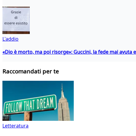
L'addio
«Dio è morto, ma poi risorge»: Guccini, la fede mai avuta 
Raccomandati per te
Letteratura