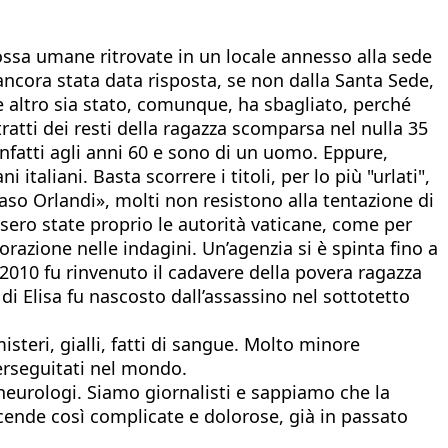
ossa umane ritrovate in un locale annesso alla sede
ancora stata data risposta, se non dalla Santa Sede,
ue altro sia stato, comunque, ha sbagliato, perché
tratti dei resti della ragazza scomparsa nel nulla 35
infatti agli anni 60 e sono di un uomo. Eppure,
taliani. Basta scorrere i titoli, per lo più "urlati",
so Orlandi», molti non resistono alla tentazione di
sero state proprio le autorità vaticane, come per
borazione nelle indagini. Un’agenzia si è spinta fino a
 2010 fu rinvenuto il cadavere della povera ragazza
i Elisa fu nascosto dall’assassino nel sottotetto
steri, gialli, fatti di sangue. Molto minore
 perseguitati nel mondo.
neurologi. Siamo giornalisti e sappiamo che la
icende così complicate e dolorose, già in passato