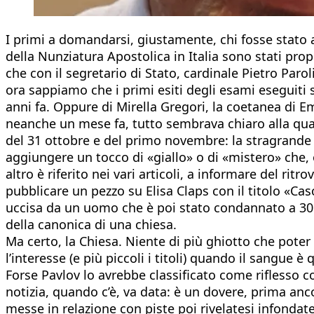
I primi a domandarsi, giustamente, chi fosse stato 
della Nunziatura Apostolica in Italia sono stati pro
che con il segretario di Stato, cardinale Pietro Par
ora sappiamo che i primi esiti degli esami eseguiti s
anni fa. Oppure di Mirella Gregori, la coetanea di E
neanche un mese fa, tutto sembrava chiaro alla quasi t
del 31 ottobre e del primo novembre: la stragrande 
aggiungere un tocco di «giallo» o di «mistero» che,
altro è riferito nei vari articoli, a informare del ri
pubblicare un pezzo su Elisa Claps con il titolo «Ca
uccisa da un uomo che è poi stato condannato a 30 an
della canonica di una chiesa.
Ma certo, la Chiesa. Niente di più ghiotto che poter 
l’interesse (e più piccoli i titoli) quando il sangue è
Forse Pavlov lo avrebbe classificato come riflesso
notizia, quando c’è, va data: è un dovere, prima anc
messe in relazione con piste poi rivelatesi infondate