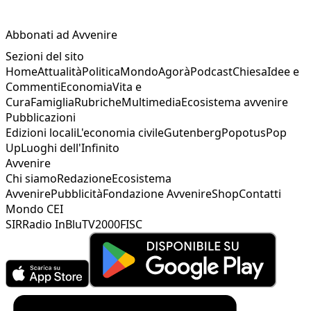
Abbonati ad Avvenire
Sezioni del sito
Home
Attualità
Politica
Mondo
Agorà
Podcast
Chiesa
Idee e
Commenti
Economia
Vita e
Cura
Famiglia
Rubriche
Multimedia
Ecosistema avvenire
Pubblicazioni
Edizioni locali
L'economia civile
Gutenberg
Popotus
Pop
Up
Luoghi dell'Infinito
Avvenire
Chi siamo
Redazione
Ecosistema
Avvenire
Pubblicità
Fondazione Avvenire
Shop
Contatti
Mondo CEI
SIR
Radio InBlu
TV2000
FISC