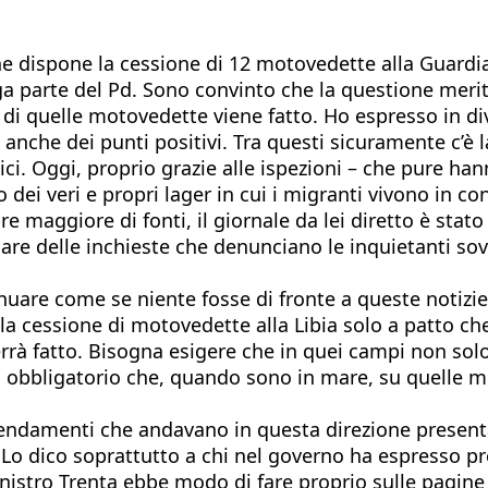
he dispone la cessione di 12 motovedette alla Guardia
ga parte del Pd. Sono convinto che la questione merit
di quelle motovedette viene fatto. Ho espresso in dive
 anche dei punti positivi. Tra questi sicuramente c’è la
ibici. Oggi, proprio grazie alle ispezioni – che pure 
 dei veri e propri lager in cui i migranti vivono in c
maggiore di fonti, il giornale da lei diretto è stato
are delle inchieste che denunciano le inquietanti sovr
uare come se niente fosse di fronte a queste notizi
la cessione di motovedette alla Libia solo a patto ch
errà fatto. Bisogna esigere che in quei campi non sol
ti obbligatorio che, quando sono in mare, su quelle 
endamenti che andavano in questa direzione presentat
Lo dico soprattutto a chi nel governo ha espresso pr
istro Trenta ebbe modo di fare proprio sulle pagine d