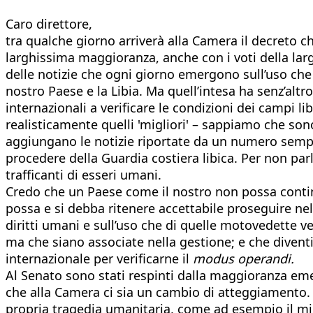
Caro direttore,
tra qualche giorno arriverà alla Camera il decreto c
larghissima maggioranza, anche con i voti della lar
delle notizie che ogni giorno emergono sull’uso che 
nostro Paese e la Libia. Ma quell’intesa ha senz’altro
internazionali a verificare le condizioni dei campi l
realisticamente quelli 'migliori' – sappiamo che sono
aggiungano le notizie riportate da un numero sempre 
procedere della Guardia costiera libica. Per non parl
trafficanti di esseri umani.
Credo che un Paese come il nostro non possa contin
possa e si debba ritenere accettabile proseguire nel
diritti umani e sull’uso che di quelle motovedette v
ma che siano associate nella gestione; e che diven
internazionale per verificarne il
modus operandi.
Al Senato sono stati respinti dalla maggioranza em
che alla Camera ci sia un cambio di atteggiamento. 
propria tragedia umanitaria, come ad esempio il min