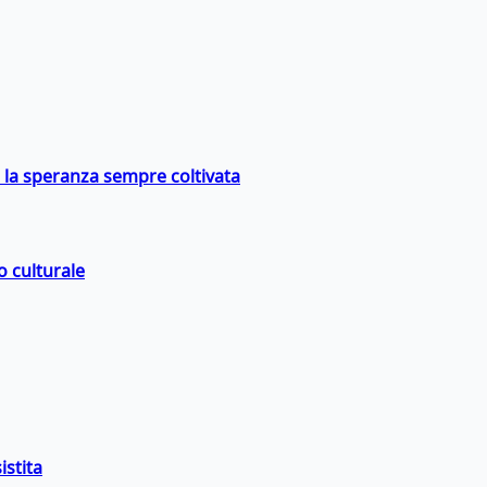
e la speranza sempre coltivata
o culturale
istita