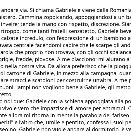
ad andare via. Si chiama Gabriele e viene dalla Romani
istero. Cammina zoppicando, appoggiandosi a un baston
 inveire; tende la mano con rispetto, discrezione. Sia
urtroppo, come tanti fratelli senzatetto, Gabriele beve.
 calzate incredulo, con l’espressione di un bambino al
avata centrale facendomi capire che le scarpe gli and
 parola che proprio non trovava, con gli occhi spalan
gie, fredde, piovose. A me piacciono: mi aiutano a rif
nella nostra vita. Da allora preferisco che la pioggia 
a di cartone di Gabriele, in mezzo alla campagna, qua
care stracci e scatoloni per costruirne un’altra. A me 
tuoni, lampi non vogliono bene a Gabriele, gli metton
tetto.
 noi due: Gabriele con la schiena appoggiata alla port
ù vivo e vero che impazzisce di amore per entrambi. C
nte allora mi ritorna in mente la parabola del fariseo 
iti" e l’altro che, umile e pentito, confessa i suoi pe
ariseo no. Gabriele non vuole andare al dormitorio, è v