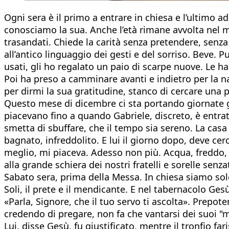
Ogni sera è il primo a entrare in chiesa e l’ultimo 
conosciamo la sua. Anche l’età rimane avvolta nel m
trasandati. Chiede la carità senza pretendere, senza
all’antico linguaggio dei gesti e del sorriso. Beve. P
usati, gli ho regalato un paio di scarpe nuove. Le ha
Poi ha preso a camminare avanti e indietro per la n
per dirmi la sua gratitudine, stanco di cercare una
Questo mese di dicembre ci sta portando giornate gri
piacevano fino a quando Gabriele, discreto, è entrato 
smetta di sbuffare, che il tempo sia sereno. La cas
bagnato, infreddolito. E lui il giorno dopo, deve cer
meglio, mi piaceva. Adesso non più. Acqua, freddo, 
alla grande schiera dei nostri fratelli e sorelle senza
Sabato sera, prima della Messa. In chiesa siamo solo
Soli, il prete e il mendicante. E nel tabernacolo Ges
«Parla, Signore, che il tuo servo ti ascolta». Prepote
credendo di pregare, non fa che vantarsi dei suoi "mer
Lui, disse Gesù, fu giustificato, mentre il tronfio f