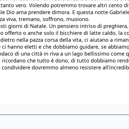
ttanto vero. Volendo potremmo trovare altri cento dif
e Dio ama prendere dimora. E questa notte Gabriele 
nza viva, tremano, soffrono, muoiono.
i giorni di Natale. Un pensiero intriso di preghiera,
o offerto o anche solo il bicchiere di latte caldo, la
ndietro nella pazza corsa della vita, ci aiutano a riman
he ci hanno eletti e che dobbiamo guidare, se abbiam
aco di una città in riva a un lago bellissimo come que
 ricordano che tutto è dono, di tutto dobbiamo render
condividere dovremmo almeno resistere all’incredibile