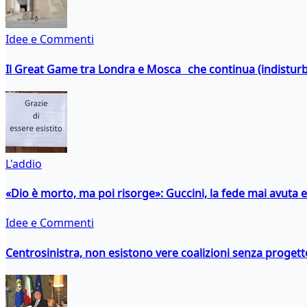
Idee e Commenti
Il Great Game tra Londra e Mosca che continua (indistur
L'addio
«Dio è morto, ma poi risorge»: Guccini, la fede mai avuta 
Idee e Commenti
Centrosinistra, non esistono vere coalizioni senza progett