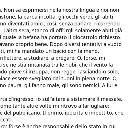
a. Non sa esprimersi nella nostra lingua e noi non
e, la barba incolta, gli occhi verdi, gli abiti
mo diventati amici, così, senza parlare, ricorrendo
 L’altra sera, stanco di offrirgli solamente abiti già
 quale la befana ha portato il giocattolo richiesto.
avano proprio bene. Dopo diversi tentativi a vuoto
cati, mi ha mandato un bacio con la mano.
lettere, a studiare, a pregare. O, forse, mi
se ne stia rintanata tra le nubi, che il vento la
ndo piove si inzuppa, non regge, lasciandolo solo,
piace essere svegliato dai tuoni in piena notte. O,
o paura, gli fanno male, gli sono nemici. A lui e
a d’ingresso, io sull’altare a sistemare il messale.
ome tante altre volte mi ritrovo a farfugliare:
e del pubblicano. Il primo, ipocrita e impettito, che,
ccati.
ero; forse è anche responsabile dello stato in cui