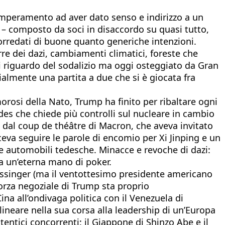
emperamento ad aver dato senso e indirizzo a un
gi – composto da soci in disaccordo su quasi tutto,
orredati di buone quanto generiche intenzioni.
rre dei dazi, cambiamenti climatici, foreste che
i riguardo del sodalizio ma oggi osteggiato da Gran
ialmente una partita a due che si è giocata fra
orosi della Nato, Trump ha finito per ribaltare ogni
es che chiede più controlli sul nucleare in cambio
ato dal coup de théâtre di Macron, che aveva invitato
aceva seguire le parole di encomio per Xi Jinping e un
le automobili tedesche. Minacce e revoche di dazi:
 a un’eterna mano di poker.
issinger (ma il ventottesimo presidente americano
forza negoziale di Trump sta proprio
ina all’ondivaga politica con il Venezuela di
lineare nella sua corsa alla leadership di un’Europa
ntici concorrenti: il Giappone di Shinzo Abe e il