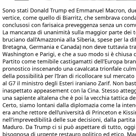
Sono stati Donald Trump ed Emmanuel Macron, due fi
vertice, come quello di Biarritz, che sembrava conda
conclusosi con farisaica preveggenza senza un comun
La mancanza di unanimità sulla maggior parte dei temi
bruciano dall’Amazzonia alla Siberia, spese per la 
Bretagna, Germania e Canada) non deve tuttavia trarr
Washington e Parigi, e che a suo modo si è chiusa 
Partito come temibile castigamatti dell’Europa bran
pronostico inscenando una cavalcata trionfale culmi
della possibilità per l’Iran di ricollocare sul mercat
al G7 il ministro degli Esteri iraniano Zarif. Non ba
inaspettato appeasement con la Cina. Stesso atteggi
una sapiente altalena che è poi la vecchia tattica d
Certo, siamo lontani dalla diplomazia come la inte
era anche rettore dell’università di Princeton e Kis
nell’imprevedibilità delle sue decisioni, dalla parti
Maduro. Da Trump ci si può aspettare di tutto, oggi 
bisognosa di urgente restauro politico ed etico, Ma