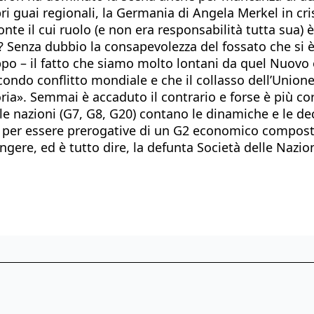
ri guai regionali, la Germania di Angela Merkel in c
 Conte il cui ruolo (e non era responsabilità tutta sua
z? Senza dubbio la consapevolezza del fossato che si 
po – il fatto che siamo molto lontani da quel Nuovo 
ndo conflitto mondiale e che il collasso dell’Unione
ria». Semmai è accaduto il contrario e forse è più co
le nazioni (G7, G8, G20) contano le dinamiche e le deci
o per essere prerogative di un G2 economico composto
gere, ed è tutto dire, la defunta Società delle Nazion