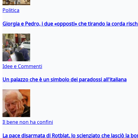
Politica
Giorgia e Pedro, i due «opposti» che tirando la corda risc
Idee e Commenti
Un palazzo che è un simbolo dei paradossi all'italiana
Il bene non ha confini
La pace disarmata di Rotblat, lo scienziato che lasciò la 