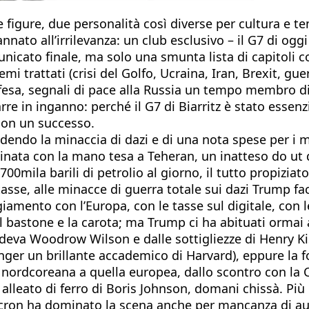
gure, due personalità così diverse per cultura e t
nnato all’irrilevanza: un club esclusivo – il G7 di og
icato finale, ma solo una smunta lista di capitoli c
 trattati (crisi del Golfo, Ucraina, Iran, Brexit, gue
difesa, segnali di pace alla Russia un tempo membro d
e in inganno: perché il G7 di Biarritz è stato essenz
con un successo.
dendo la minaccia di dazi e di una nota spese per i m
nata con la mano tesa a Teheran, un inatteso do ut d
o 700mila barili di petrolio al giorno, il tutto propizi
stasse, alle minacce di guerra totale sui dazi Trump f
amento con l’Europa, con le tasse sul digitale, con 
el bastone e la carota; ma Trump ci ha abituati ormai
ndeva Woodrow Wilson e dalle sottigliezze di Henry K
singer un brillante accademico di Harvard), eppure la 
ta nordcoreana a quella europea, dallo scontro con la C
alleato di ferro di Boris Johnson, domani chissà. Più 
cron ha dominato la scena anche per mancanza di aute